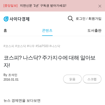
[중앙일보]
지면신문 ‘1년’ 구독권 받아가세요!
로그인
회원가입
/
홈
콘텐츠
도서출판
#코스피 #코스닥 #다우 #S&P500 #나스닥
코스피? 나스닥? 주가지수에 대해 알아보
자!
By
조석민
읽음
스크랩
2016.01.01
뉴스 경제면을 보다보면