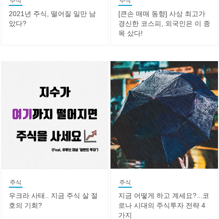
주식
주식
2021년 주식, 떨어질 일만 남
[큰손 매매 동향] 사상 최고가
았다?
경신한 코스피, 외국인은 이 종
목 샀다!
주식
주식
우크라 사태.. 지금 주식 살 절
지금 어떻게 하고 계세요?...코
호의 기회?
로나 시대의 주식투자 전략 4
가지