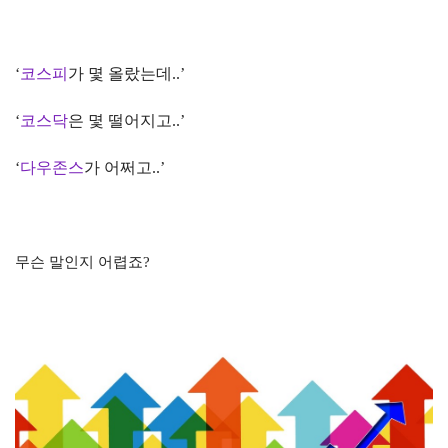
‘
코스피
가 몇 올랐는데
..’
‘
코스닥
은 몇 떨어지고
..’
‘
다우존스
가 어쩌고
..’
무슨 말인지 어렵죠
?