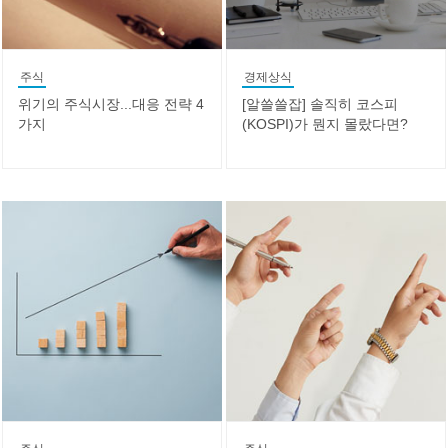
주식
경제상식
위기의 주식시장...대응 전략 4
[알쓸쓸잡] 솔직히 코스피
가지
(KOSPI)가 뭔지 몰랐다면?