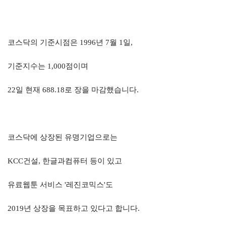
코스닥의 기준시점은
1996
년
7
월
1
일
,
기준지수는
1,000
점이며
22
일 현재
688.18
로 장을 마감했습니다
.
코스닥에 상장된 유명기업으로는
KCC
건설
,
한글과컴퓨터 등이 있고
유료웹툰 서비스
'
레진코믹스
'
도
2019
년 상장을 목표하고 있다고 합니다
.