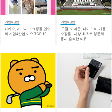
기업&산업
기업&산업
카카오, 지그재그 쇼핑몰 인수
'구글, 아마존, 페이스북, 애플'
외 기업&산업 이슈 TOP 10
수장들...사상 최초로 청문회
동시 출석한 이유