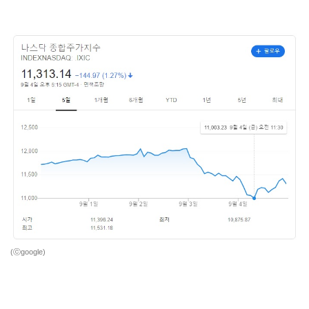
(ⓒgoogle)