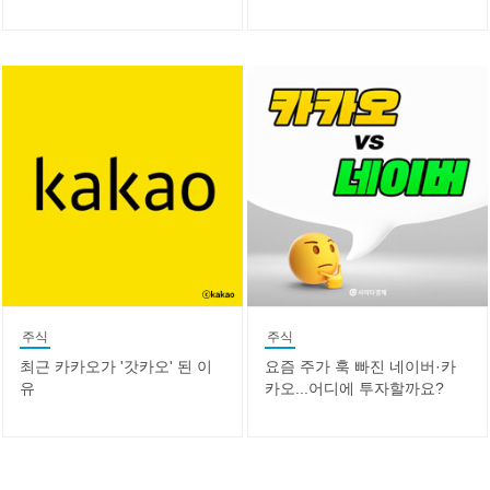
주식
주식
최근 카카오가 '갓카오' 된 이
요즘 주가 훅 빠진 네이버·카
유
카오...어디에 투자할까요?