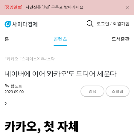
[중앙일보]
지면신문 ‘1년’ 구독권 받아가세요!
로그인
회원가입
/
홈
콘텐츠
도서출판
#카카오 #스페이스X #나스닥
네이버에 이어 '카카오'도 드디어 세운다
By
썸노트
읽음
스크랩
2020.09.09
?