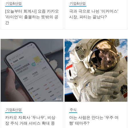
기업&산업
기업&산업
[오늘부터 회계사] 요즘 카카오
극과 극으로 나뉜 '이커머스'
'라이언'이 출몰하는 뜻밖의 공
시장, 파티는 끝났다?
간
기업&산업
주식
카카오 자회사 '두나무', 비상
아는 사람은 안다는 '우주 여
장 주식 거래 서비스 확대 중
행' 테마주?