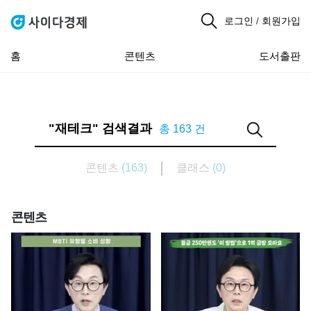
로그인
회원가입
/
홈
콘텐츠
도서출판
"재테크" 검색결과
총 163 건
콘텐츠
(163)
클래스
(0)
콘텐츠