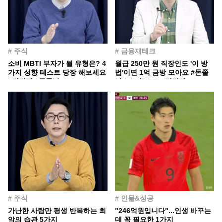
# 주식
# 금융재테크
소비 MBTI 부자가 될 유형은? 4
월급 250만 원 직장인도 '이 방
가지 성향 테스트 당장 해보세요
법'이면 1억 금방 모아요 #돈쭐
#김경필 #돈쭐남
남 #소비MBTI #김경필
# 주식
# 인물&성공
가난한 사람만 평생 반복하는 최
"246억원입니다"...인생 바꾸는
악의 습관 5가지
데 꼭 필요한 1가지