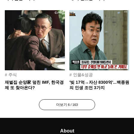
# 주식
# 인물&성공
재벌집 순양家 덮친 IMF, 한국경
'빚 17억→자산 8300억'...백종원
제 또 찾아온다?
의 인생 조언 3가지
더보기
6 / 163
About