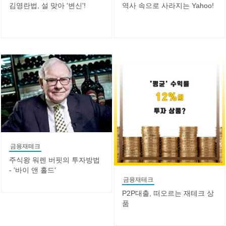
김영란법, 설 맞아 '변신'!
역사 속으로 사라지는 Yahoo!
금융재테크
주식왕 워렌 버핏의 투자방법
- '바이 앤 홀드'
금융재테크
P2P대출, 떠오르는 재테크 상
품