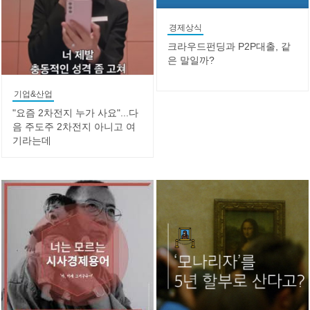
경제상식
크라우드펀딩과 P2P대출, 같
은 말일까?
기업&산업
"요즘 2차전지 누가 사요"...다
음 주도주 2차전지 아니고 여
기라는데