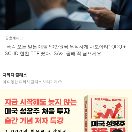
금융재테크
"폭락 오든 말든 매달 50만원씩 무식하게 사모아라" QQQ +
SCHD 합친 ETF 떴다. ISA에 올해 꼭 담으세요
다회차 클래스
더 다양한 다회차 클래스 보러가기