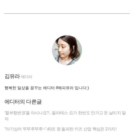
김유라
에디터
행복한 일상을 꿈꾸는 에디터 #해피유라 입니다:)
에디터의 다른글
'할부항변권'을 아시나요?...필라테스·요가 한번도 안가고 돈 날리지 말
자
"아기상어 뚜뚜루뚜루~" 40조 원 돌파한 키즈 산업 핵심은 2가지!