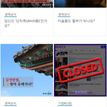
경제상식
경제상식
당신도 '딘치족(dinch族)'인가
미술품도 할부가 되나요?
요?
경제상식
기업&산업