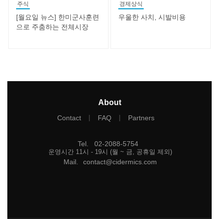
주식
경제상식
[월요일 뉴스] 한미군사훈련
우울한 사치, 시발비용
으로 주춤하는 전체시장
About
|
|
Contact
FAQ
Partners
Tel
.
02-2088-5754
운영시간 11시 - 19시 (월 ~ 금, 공휴일 제외)
Mail
.
contact@cidermics.com