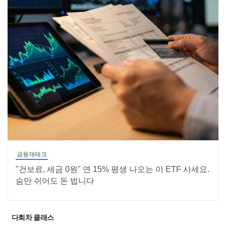
금융재테크
"건보료, 세금 0원" 연 15% 평생 나오는 이 ETF 사세요.
숨만 쉬어도 돈 법니다
다회차 클래스