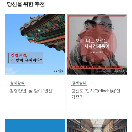
당신을 위한 추천
경제상식
경제상식
김영란법, 설 맞아 '변신'!
당신도 '딘치족(dinch族)'인
가요?