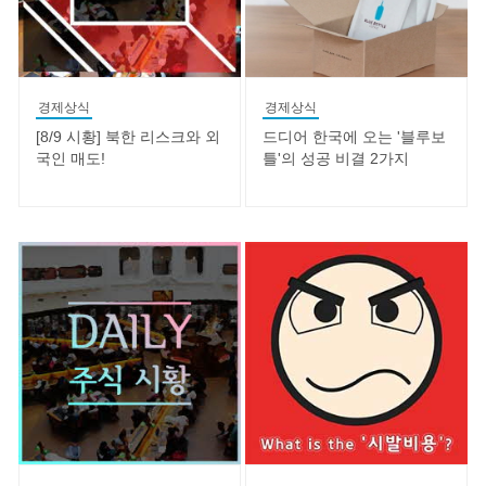
경제상식
경제상식
[8/9 시황] 북한 리스크와 외
드디어 한국에 오는 '블루보
국인 매도!
틀'의 성공 비결 2가지