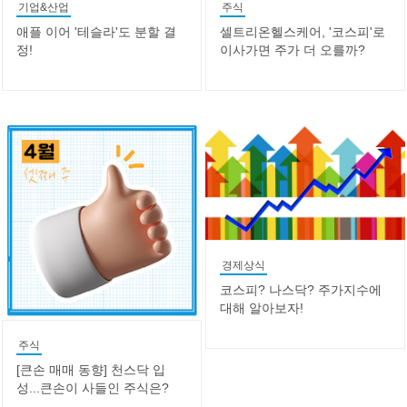
기업&산업
주식
애플 이어 '테슬라'도 분할 결
셀트리온헬스케어, '코스피'로
정!
이사가면 주가 더 오를까?
경제상식
코스피? 나스닥? 주가지수에
대해 알아보자!
주식
[큰손 매매 동향] 천스닥 입
성...큰손이 사들인 주식은?