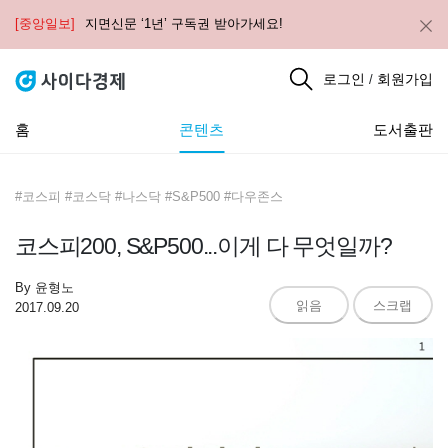
[중앙일보]
지면신문 ‘1년’ 구독권 받아가세요!
로그인
회원가입
/
홈
콘텐츠
도서출판
#코스피 #코스닥 #나스닥 #S&P500 #다우존스
코스피200, S&P500...이게 다 무엇일까?
By
윤형노
읽음
스크랩
2017.09.20