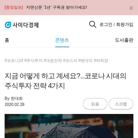
[중앙일보]
지면신문 ‘1년’ 구독권 받아가세요!
로그인
회원가입
/
홈
콘텐츠
도서출판
#코로나19 #주식투자 #대응전략 #코스피 #팬데믹 #하락장
지금 어떻게 하고 계세요?...코로나 시대의
주식투자 전략 4가지
By
한대희
읽음
스크랩
2020.02.28