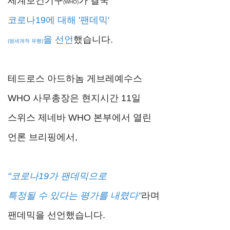
세계보건기구
가 결국
(WHO)
코로나19에 대해 '팬데믹'
을 선언
했습니다.
(범세계적 유행)
테드로스 아드하놈 게브레예수스
WHO 사무총장은 현지시간 11일
스위스 제네바 WHO 본부에서 열린
언론 브리핑에서,
"코로나19가 팬데믹으로
특정될 수 있다는 평가를 내렸다"
라며
팬데믹을 선언했습니다.