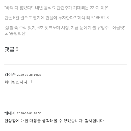
"바닥 다 훑었다!"..내년 음식료 관련주가 기대되는 2가지 이유
단돈 5천 원으로 벨기에 건물에 투자한다? '이색 리츠' BEST 3
[생활 속 주식 찾기] 6조 펫코노미 시장, 지금 눈여겨 볼 유망주...'이글벳'
vs '중앙백신'
댓글
5
김이순
2020-02-28 16:33
화이팅입니다...!
해내자
2020-03-01 18:55
현상황에 대한 대응을 생각해볼 수 있었습니다. 감사합니다.