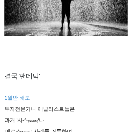
결국 '팬데믹'
1월만 해도
투자전문가나 애널리스트들은
과거 '사스
'나
(SARS)
'메르스
사례를 거론하며,
'