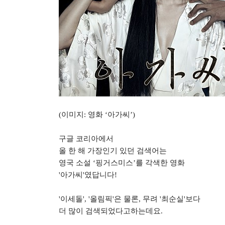
(
이미지
:
영화
‘
아가씨
’)
구글 코리아에서
올 한 해 가장인기 있던 검색어는
영국 소설
‘
핑거스미스
’
를 각색한 영화
'
아가씨
'
였답니다
!
'
이세돌
', '
올림픽
'
은 물론
,
무려
'
최순실
'
보다
더 많이 검색되었다고하는데요
.