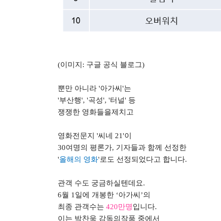
(
이미지
:
구글 공식 블로그
)
뿐만 아니라
'
아가씨
'
는
'
부산행
', '
곡성
', '
터널
'
등
쟁쟁한 영화들을제치고
영화전문지
'
씨네
21'
이
30
여명의 평론가
,
기자들과 함께 선정한
'
올해의 영화
'
로도 선정되었다고 합니다
.
관객 수도 궁금하실텐데요
.
6
월
1
일에 개봉한
‘
아가씨
’
의
최종 관객수는
420
만명
입니다
.
이는 박찬욱 감독의작품 중에서