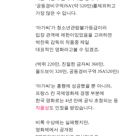
'
공동경비구역
JSA'(
약
520
만
)
를제외하고
가장 많은 수 입니다
.
'
아가씨
'
가 청소년관람불가등급이라
입장 관객에 제한이있었음을 고려하면
박찬욱 감독의 작품중 제일
대표적인 영화라고볼 수 있겠죠
.
(
박쥐
220
만
,
친절한 금자씨
360
만
,
올드보이
320
만
,
공동경비구역
JSA520
만
)
'
아가씨
'
는 흥행에 성공했을 뿐 아니라
,
프랑스 칸 국제영화제 경쟁 부분에
한국 영화로는
4
년 만에 공식 초청되는 등
작품성
도 인정을 받았습니다
.
비록 수상에는 실패했지만
,
영화제에서 공개된