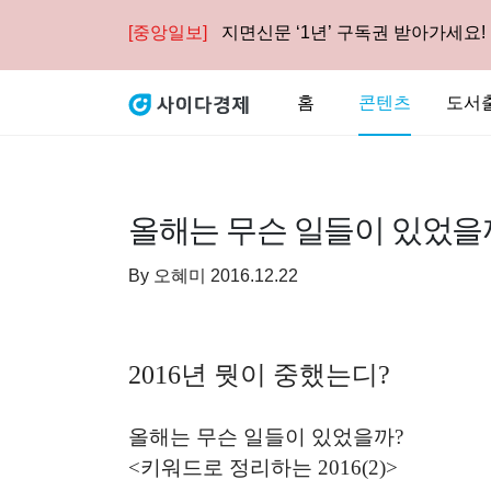
[중앙일보]
지면신문 ‘1년’ 구독권 받아가세요!
홈
콘텐츠
도서
올해는 무슨 일들이 있었을까?
By
오혜미
2016.12.22
2016
년 뭣이 중했는디
?
올해는 무슨 일들이 있었을까
?
<
키워드로 정리하는
2016(2)>