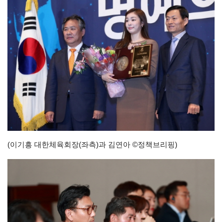
(이기흥 대한체육회장(좌측)과 김연아 ©정책브리핑)