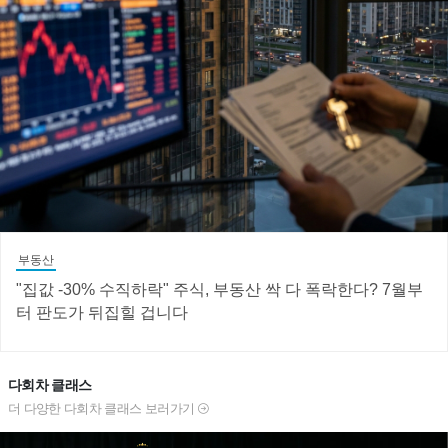
부동산
"집값 -30% 수직하락" 주식, 부동산 싹 다 폭락한다? 7월부
터 판도가 뒤집힐 겁니다
다회차 클래스
더 다양한 다회차 클래스 보러가기