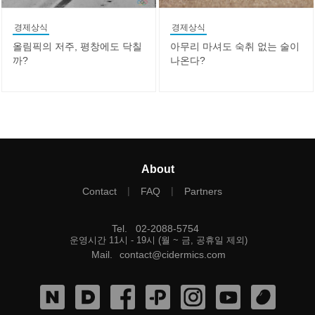
경제상식
경제상식
올림픽의 저주, 평창에도 닥칠
아무리 마셔도 숙취 없는 술이
까?
나온다?
About
|
|
Contact
FAQ
Partners
Tel
.
02-2088-5754
운영시간 11시 - 19시 (월 ~ 금, 공휴일 제외)
Mail
.
contact@cidermics.com