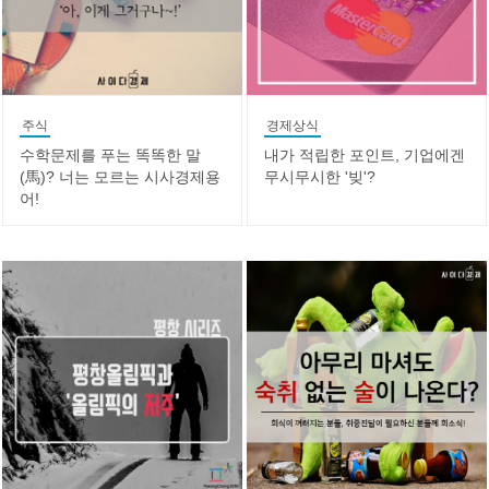
주식
경제상식
수학문제를 푸는 똑똑한 말
내가 적립한 포인트, 기업에겐
(馬)? 너는 모르는 시사경제용
무시무시한 '빚'?
어!