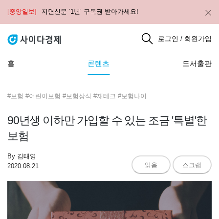
[중앙일보]
지면신문 ‘1년’ 구독권 받아가세요!
로그인
회원가입
/
홈
콘텐츠
도서출판
#보험 #어린이보험 #보험상식 #재테크 #보험나이
90년생 이하만 가입할 수 있는 조금 '특별'한
보험
By
김태영
읽음
스크랩
2020.08.21