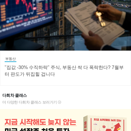
부동산
"집값 -30% 수직하락" 주식, 부동산 싹 다 폭락한다? 7월부
터 판도가 뒤집힐 겁니다
다회차 클래스
더 다양한 다회차 클래스 보러가기