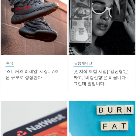
주식
금융재테크
'스니커즈 리세일' 시장...7조
[전지적 보험 시점] '갱신형'은
원 규모로 성장한다
싸고, '비갱신형'은 비쌉니다...
그런데 말입니다.