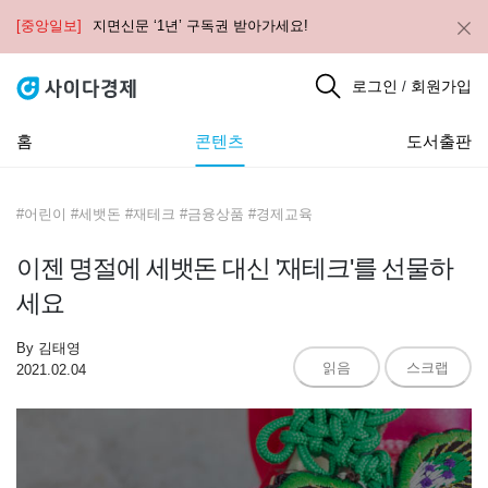
[중앙일보]
지면신문 ‘1년’ 구독권 받아가세요!
로그인
회원가입
/
홈
콘텐츠
도서출판
#어린이 #세뱃돈 #재테크 #금융상품 #경제교육
이젠 명절에 세뱃돈 대신 '재테크'를 선물하
세요
By
김태영
읽음
스크랩
2021.02.04