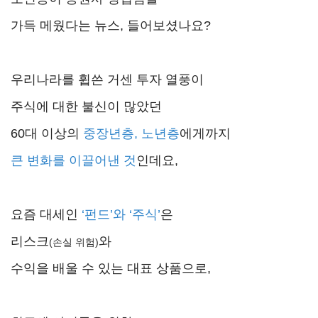
가득 메웠다는 뉴스, 들어보셨나요?
우리나라를 휩쓴 거센 투자 열풍이
주식에 대한 불신이 많았던
60대 이상의
중장년층, 노년층
에게까지
큰 변화를 이끌어낸 것
인데요,
요즘 대세인
‘펀드’와 ‘주식’
은
리스크
와
(손실 위험)
수익을 배울 수 있는 대표 상품으로,