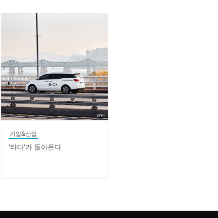
기업&산업
'타다'가 돌아온다