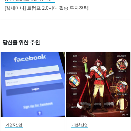
[웹세미나] 트럼프 2.0시대 필승 투자전략!
당신을 위한 추천
기업&산업
기업&산업