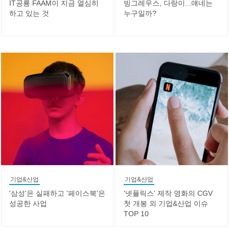
IT공룡 FAAM이 지금 열심히
빙그레우스, 다랑이...얘네는
하고 있는 것
누구일까?
기업&산업
기업&산업
'삼성'은 실패하고 '페이스북'은
'넷플릭스' 제작 영화의 CGV
성공한 사업
첫 개봉 외 기업&산업 이슈
TOP 10