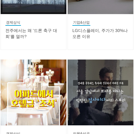
경제상식
기업&산업
전주에서는 왜 '드론 축구 대
LG디스플레이, 주가가 30%나
회'를 열까?
오른 이유
경제상식
인물&성공