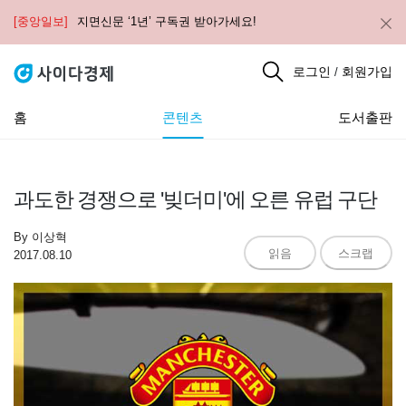
[중앙일보]
지면신문 ‘1년’ 구독권 받아가세요!
로그인
회원가입
/
홈
콘텐츠
도서출판
과도한 경쟁으로 '빚더미'에 오른 유럽 구단
By
이상혁
읽음
스크랩
2017.08.10