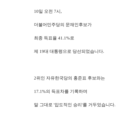
10
일 오전
7
시
,
더불어민주당의 문재인후보가
최종 득표율
41.1%
로
제
19
대 대통령으로 당선되었습니다
.
2
위인 자유한국당의 홍준표 후보와는
17.1%
의 득표차를 기록하며
말 그대로
'
압도적인 승리
'
를 거두었습니다
.