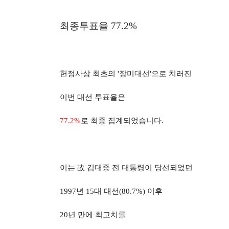
최종투표율
77.2%
헌정사상 최초의
'
장미대선
'
으로 치러진
이번 대선 투표율은
77.2%
로 최종 집계되었습니다
.
이는
故
김대중 전 대통령이 당선되었던
1997
년
15
대 대선
(80.7%)
이후
20
년 만에 최고치를