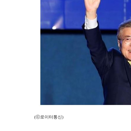
(ⓒ로이터통신)