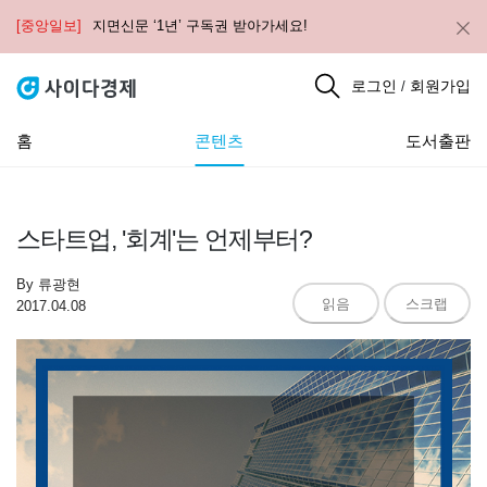
[중앙일보]
지면신문 ‘1년’ 구독권 받아가세요!
로그인
회원가입
/
홈
콘텐츠
도서출판
스타트업, '회계'는 언제부터?
By
류광현
읽음
스크랩
2017.04.08