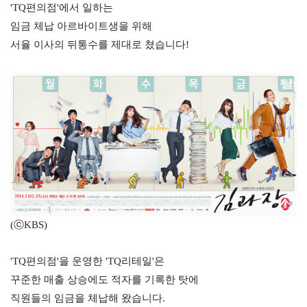
'
TQ
편의점
'
에서 일하는
임금 체납 아르바이트생을 위해
서율
이사의 뒤통수를 제대로 쳤습니다
!
(
ⓒ
KBS
)
'
TQ
편의점
'
을 운영한
'
TQ
리테일
'
은
꾸준한 매출 상승에도 적자를 기록한 탓에
직원들의 임금을 체납해 왔습니다
.