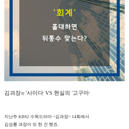
김과장
'
사이다
VS
현실의
'
고구마
의
'
'
지난주
KBS2
수목
드라마
<
김과장
>
14
회에서
김성룡
과장이 또 한 건 했죠
.