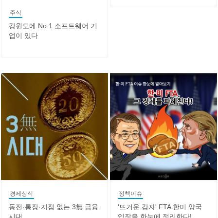
주식
강원도에 No.1 소프트웨어 기
업이 있다
경제상식
정책이슈
동전·통장·지점 없는 3無 금융
'뜨거운 감자' FTA 한미 양국
시대
입장을 한눈에 정리한다!