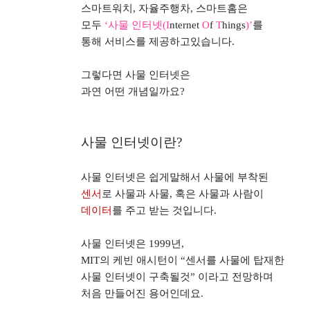
스마트워치
,
자율주행차
,
스마트홈은
모두
‘
사물 인터넷
(I
nternet
O
f
T
hings
)’
를
통해 서비스를 제공하고있습니다
.
그렇다면 사물 인터넷은
과연 어떤 개념일까요
?
사물 인터넷이란
?
사물 인터넷은 쉽게말해서 사물에 부착된
센서
로 사물과 사물
,
혹은 사물과 사람이
데이터
를 주고 받는 것입니다
.
사물 인터넷은
1999
년
,
MIT
의 케빈 애시턴이
“
센서를 사물에 탑재한
사물 인터넷이 구축될것
”
이라고 전망하며
처음 만들어진 용어인데요
.