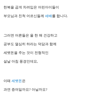
한복을 곱게 차려입은 어린아이들이
부모님과 친척 어르신들께
세배
를 합니다.
그러면 어른들은 올 한 해 건강하고
공부도 열심히 하라는 덕담과 함께
세뱃돈을 주는 것이
전형적인
설날 아침 풍경인데요,
이때
세뱃돈
은
과연 증여일까요?
아닐까요?