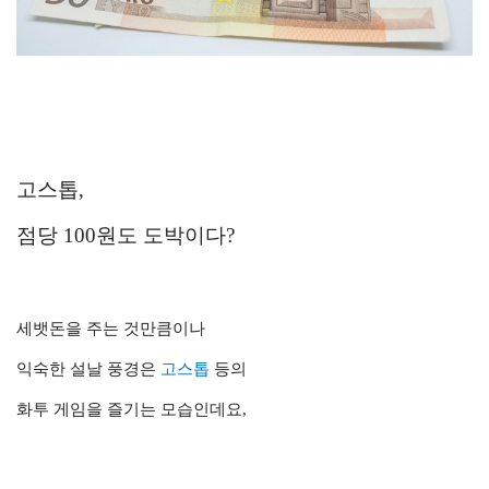
고스톱,
점당 100원도 도박이다?
세뱃돈을 주는 것만큼이나
익숙한 설날 풍경은
고스톱
등의
화투 게임을 즐기는 모습인데요,