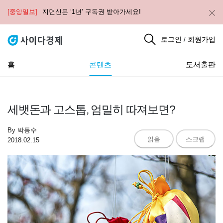
[중앙일보]
지면신문 ‘1년’ 구독권 받아가세요!
로그인
회원가입
/
홈
콘텐츠
도서출판
세뱃돈과 고스톱, 엄밀히 따져보면?
By
박동수
읽음
스크랩
2018.02.15