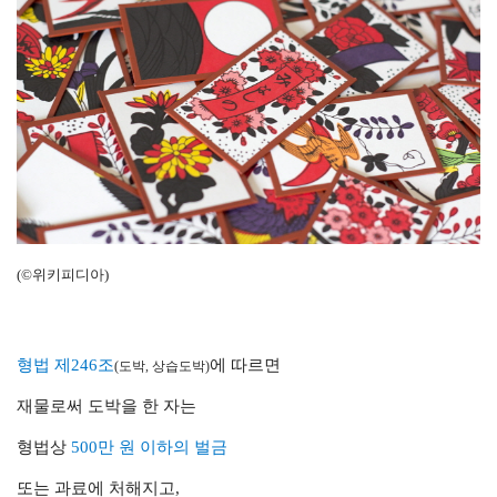
(©위키피디아)
형법 제246조
에 따르면
(도박, 상습도박)
재물로써 도박을 한 자는
형법상
500만 원 이하의
벌금
또는 과료에 처해지고,