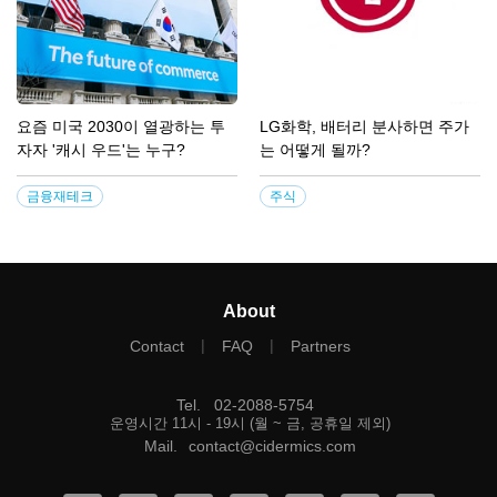
요즘 미국 2030이 열광하는 투
LG화학, 배터리 분사하면 주가
자자 '캐시 우드'는 누구?
는 어떻게 될까?
금융재테크
주식
About
|
|
Contact
FAQ
Partners
Tel
.
02-2088-5754
운영시간 11시 - 19시 (월 ~ 금, 공휴일 제외)
Mail
.
contact@cidermics.com