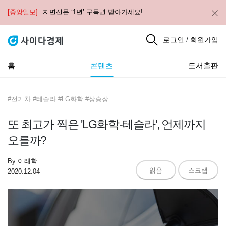
[중앙일보]
지면신문 ‘1년’ 구독권 받아가세요!
로그인
회원가입
/
홈
콘텐츠
도서출판
#전기차 #테슬라 #LG화학 #상승장
또 최고가 찍은 'LG화학-테슬라', 언제까지
오를까?
By
이래학
읽음
스크랩
2020.12.04