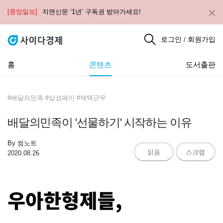
[중앙일보]
지면신문 ‘1년’ 구독권 받아가세요!
로그인
회원가입
/
홈
콘텐츠
도서출판
#배달의민족 #삼성페이 #재택근무
배달의민족이 '선물하기' 시작하는 이유
By
썸노트
읽음
스크랩
2020.08.26