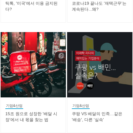
틱톡, '미국'에서 이용 금지된
코로나19 끝나도 '재택근무'는
다?
계속된다...왜?
기업&산업
기업&산업
15조 원으로 성장한 '배달 시
쿠팡 VS 배달의 민족…같은
장'에서 내 몫을 찾는 법
'배송', 다른 '실속'