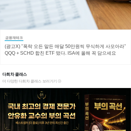
금융재테크
(광고X) "폭락 오든 말든 매달 50만원씩 무식하게 사모아라"
QQQ + SCHD 합친 ETF 떴다. ISA에 올해 꼭 담으세요
다회차 클래스
더 다양한 다회차 클래스 보러가기