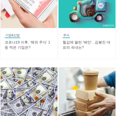
기업&산업
주식
코로나19 이후, '해외 주식' 1
헐값에 팔린 '배민'...김봉진 대
등 먹은 기업은?
표의 속내는?