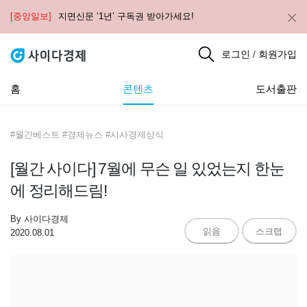
[중앙일보]
지면신문 ‘1년’ 구독권 받아가세요!
로그인
회원가입
/
홈
콘텐츠
도서출판
#월간베스트 #경제뉴스 #시사경제상식
[월간 사이다] 7월에 무슨 일 있었는지 한눈
에 정리해드림!
By
사이다경제
읽음
스크랩
2020.08.01