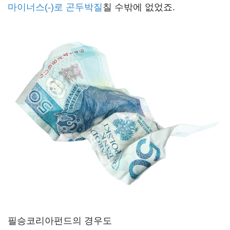
마이너스(-)로 곤두박질
칠 수밖에 없었죠.
필승코리아펀드의 경우도