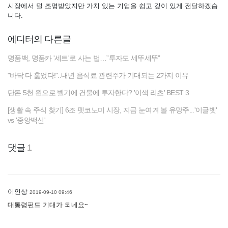
시장에서 덜 조명받았지만 가치 있는 기업을 쉽고 깊이 있게 전달하겠습
니다.
에디터의 다른글
명품백, 명품카 '세트'로 사는 법…”투자도 세뚜세뚜”
"바닥 다 훑었다!"..내년 음식료 관련주가 기대되는 2가지 이유
단돈 5천 원으로 벨기에 건물에 투자한다? '이색 리츠' BEST 3
[생활 속 주식 찾기] 6조 펫코노미 시장, 지금 눈여겨 볼 유망주...'이글벳'
vs '중앙백신'
댓글
1
이인상
2019-09-10 09:46
대통령펀드 기대가 되네요~