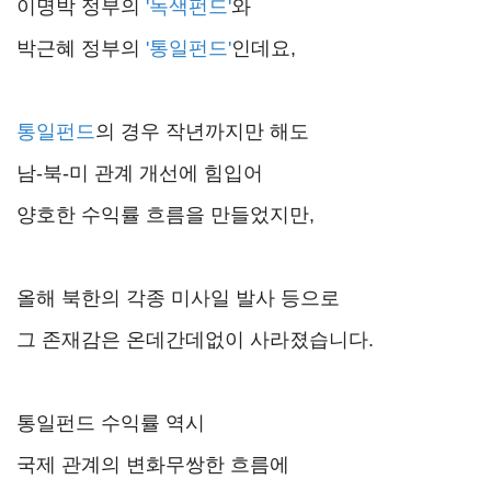
이명박 정부의
'녹색펀드'
와
박근혜 정부의
'통일펀드'
인데요,
통일펀드
의 경우 작년까지만 해도
남-북-미 관계 개선에 힘입어
양호한 수익률 흐름을 만들었지만,
올해 북한의 각종 미사일 발사 등으로
그 존재감은 온데간데없이 사라졌습니다.
통일펀드 수익률 역시
국제 관계의 변화무쌍한 흐름에