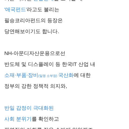
'애국펀드'
라고도 불리는
필승코리아펀드의 등장은
당연해보이기도 합니다.
NH-아문디자산운용으로선
반도체 및 디스플레이 등 한국IT 산업 내
소재∙부품∙장비
국산화
에 대한
(일명 소부장)
정부의 강한 정책적 의지와,
반일 감정이 극대화된
사회 분위기
를 확인하고