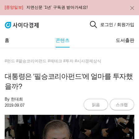
[중앙일보]
지면신문 ‘1년’ 구독권 받아가세요!
로그인
회원가입
/
홈
콘텐츠
도서출판
#펀드 #필승코리아펀드 #재테크 #투자 #시사경제상식
대통령은 '필승코리아펀드'에 얼마를 투자했
을까?
By
한대희
읽음
스크랩
2019.09.07