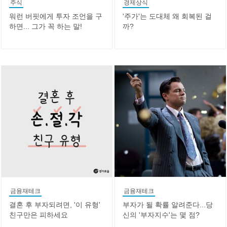
주식
경제상식
워런 버핏에게 투자 조언을 구
'주가'는 도대체 왜 회복된 걸
하면... 그가 꼭 하는 말!
까?
금융재테크
금융재테크
결혼 후 부자되려면, '이 유형'
부자가 될 확률 알려준다...당
친구만은 피하세요
신의 '부자지수'는 몇 점?