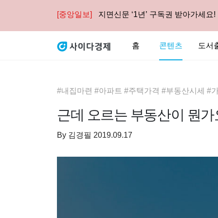
[중앙일보]
지면신문 ‘1년’ 구독권 받아가세요!
홈
콘텐츠
도서
#내집마련 #아파트 #주택가격 #부동산시세 #
근데 오르는 부동산이 뭔가
By
김경필
2019.09.17