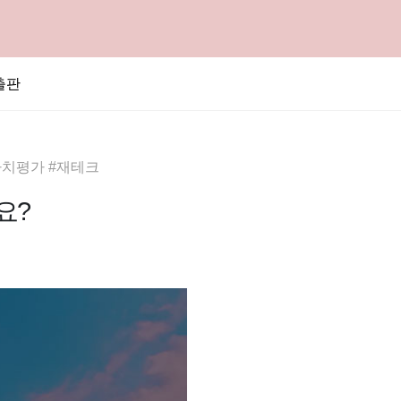
출판
가치평가 #재테크
요?