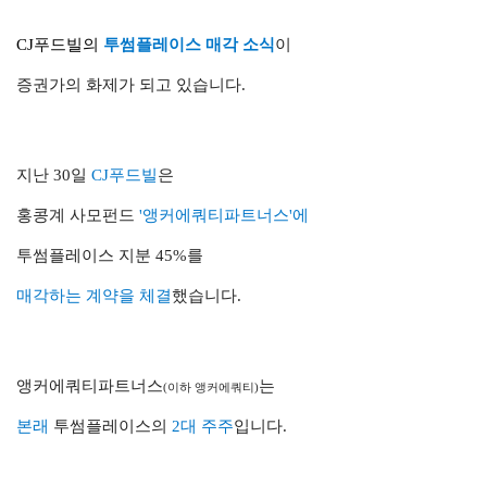
CJ푸드빌
의
투썸플레이스 매각
소식
이
증권가의 화제가 되고 있습니다.
지난 30일
CJ푸드빌
은
홍콩계 사모펀드
'앵커에쿼티파트너스
'
에
투썸플레이스 지분 45%를
매각하는 계약
을 체결
했습니다.
앵커에쿼티파트너스
는
(이하 앵커에쿼티)
본래
투썸플레이스의
2대 주주
입니다.