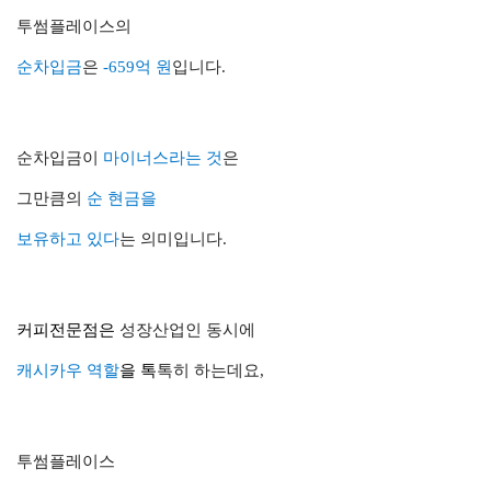
투썸플레이스의
순차입금
은
-659억 원
입니다.
순차입금이
마이너스라는 것
은
그만큼의
순 현금을
보유하고 있다
는 의미입니다.
커피전문점
은
성장산업인
동시에
캐시카우 역할
을
톡
톡히 하는데요,
투썸플레이스