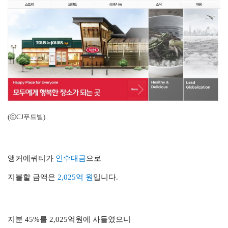
(ⓒCJ푸드빌)
앵커에쿼티가
인수대금
으로
지불할 금액은
2,025억 원
입니다.
지분 45%를 2,025억원에 사들였으니