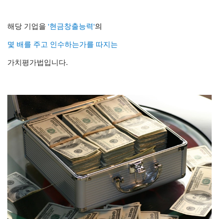
해당 기업을
'
현금창출능력'
의
몇 배를 주고 인수하는가
를 따지는
가치평가법입니다.