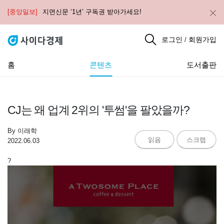
[중앙일보]
지면신문 ‘1년’ 구독권 받아가세요!
로그인
회원가입
/
홈
콘텐츠
도서출판
CJ는 왜 업계 2위의 '투썸'을 팔았을까?
By
이래학
읽음
스크랩
2022.06.03
?