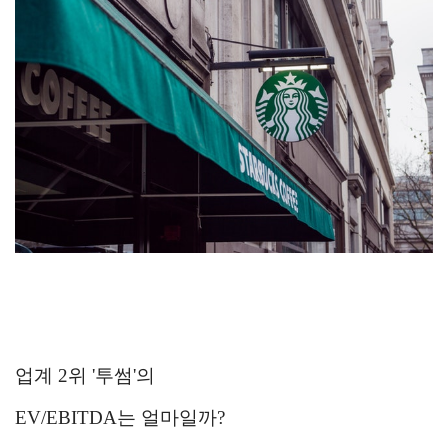
업계 2위 '
투썸'
의
EV/EBITDA는 얼마일까?