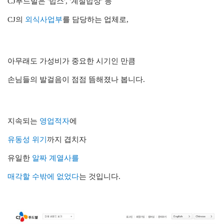
CJ푸드빌은 '빕스', '계절밥상' 등
CJ의
외식사업부
를 담당하는 업체로,
아무래도 가성비가 중요한 시기인 만큼
손님들의 발걸음이 점점 뜸해졌나 봅니다.
지속되는
영업적자
에
유동성 위기
까지 겹치자
유일한
알짜 계열사를
매각할 수밖에 없었다
는 것입니다.