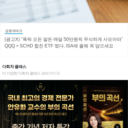
금융재테크
(광고X) "폭락 오든 말든 매달 50만원씩 무식하게 사모아라"
QQQ + SCHD 합친 ETF 떴다. ISA에 올해 꼭 담으세요
다회차 클래스
더 다양한 다회차 클래스 보러가기