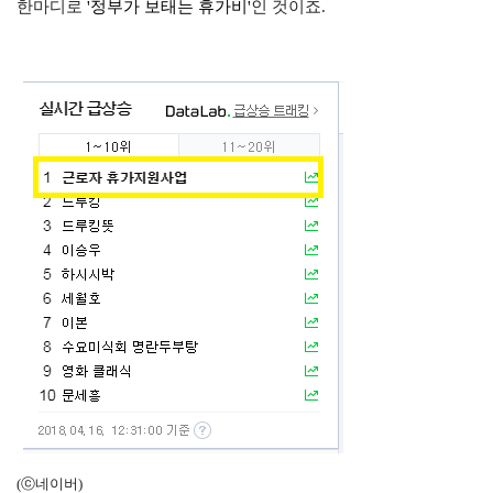
한마디로
'
정부가 보태는 휴가비'
인 것이죠.
(ⓒ네이버)