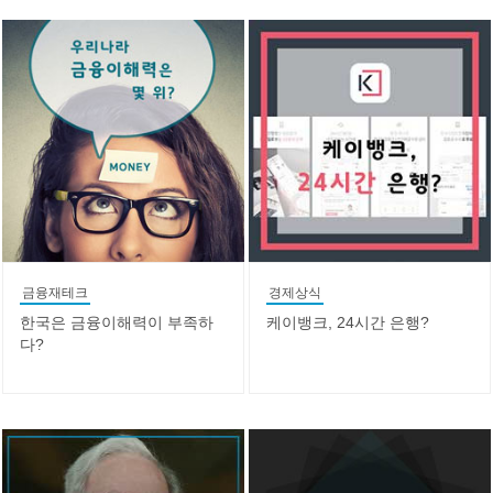
금융재테크
경제상식
한국은 금융이해력이 부족하
케이뱅크, 24시간 은행?
다?