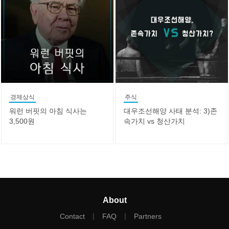
경제상식
주식
워런 버핏의 아침 식사는
대우조선해양 사태 분석: 3)존
3,500원
속가치 vs 청산가치
About
|
|
Contact
FAQ
Partners