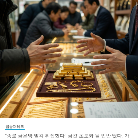
금융재테크
"종로 금은방 발칵 뒤집혔다" 금값 초토화 될 법안 떴다. 가