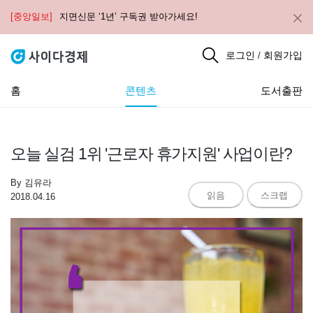
[중앙일보]
지면신문 ‘1년’ 구독권 받아가세요!
로그인
회원가입
/
홈
콘텐츠
도서출판
오늘 실검 1위 '근로자 휴가지원' 사업이란?
By
김유라
읽음
스크랩
2018.04.16