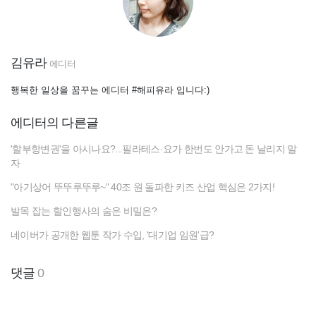
김유라
에디터
행복한 일상을 꿈꾸는 에디터 #해피유라 입니다:)
에디터의 다른글
'할부항변권'을 아시나요?...필라테스·요가 한번도 안가고 돈 날리지 말
자
"아기상어 뚜뚜루뚜루~" 40조 원 돌파한 키즈 산업 핵심은 2가지!
발목 잡는 할인행사의 숨은 비밀은?
네이버가 공개한 웹툰 작가 수입, '대기업 임원'급?
댓글
0