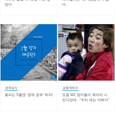
었다
다
경제상식
금융재테크
꽃피는 5월엔 '경제 공부' 하자!
요즘 MZ 엄마들이 죽어라 시
킨다던데..."우리 애는 어쩌지"