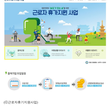
(ⓒ근로자휴기지원사업)