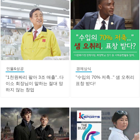
인물&성공
경제상식
"1천원짜리 팔아 3조 매출"..다
"수입의 70% 저축.." 샘 오취리
이소 회장님이 말하는 절대 망
표창 받다!
하지 않는 창업