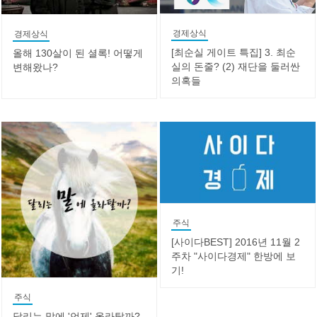
경제상식
경제상식
[최순실 게이트 특집] 3. 최순
올해 130살이 된 셜록! 어떻게
실의 돈줄? (2) 재단을 둘러싼
변해왔나?
의혹들
주식
[사이다BEST] 2016년 11월 2
주차 "사이다경제" 한방에 보
기!
주식
달리는 말에 '언제' 올라탈까?