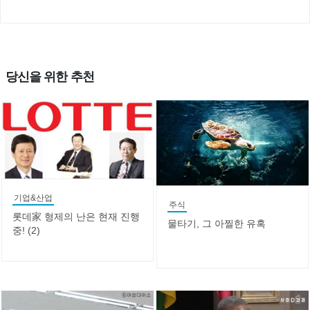
당신을 위한 추천
기업&산업
주식
롯데家 형제의 난은 현재 진행
물타기, 그 아찔한 유혹
중! (2)