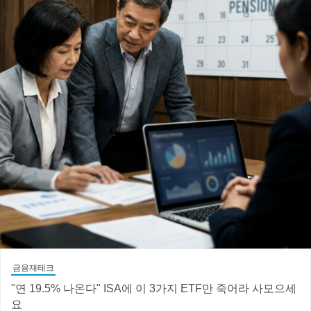
금융재테크
"연 19.5% 나온다" ISA에 이 3가지 ETF만 죽어라 사모으세
요