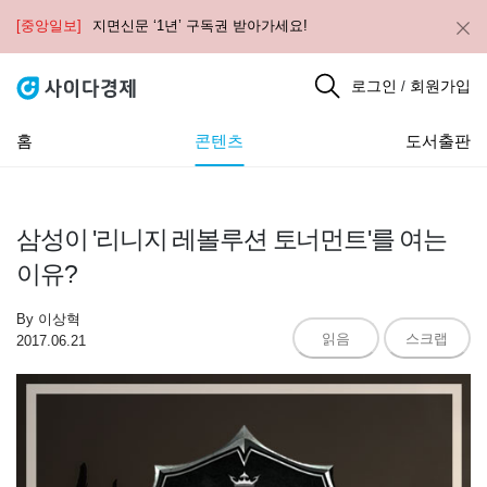
[중앙일보]
지면신문 ‘1년’ 구독권 받아가세요!
로그인
회원가입
/
홈
콘텐츠
도서출판
삼성이 '리니지 레볼루션 토너먼트'를 여는
이유?
By
이상혁
읽음
스크랩
2017.06.21