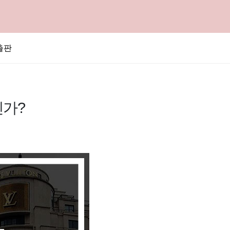
출판
가?