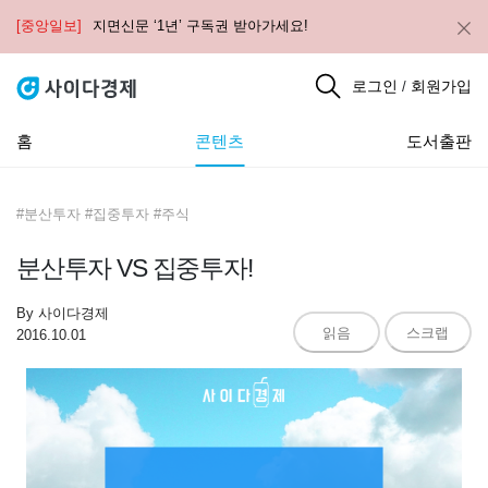
[중앙일보]
지면신문 ‘1년’ 구독권 받아가세요!
로그인
회원가입
/
홈
콘텐츠
도서출판
#분산투자 #집중투자 #주식
분산투자 VS 집중투자!
By
사이다경제
읽음
스크랩
2016.10.01