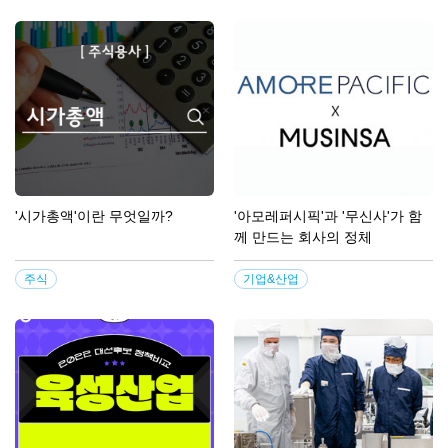
'시가총액'이란 무엇일까?
'아모레퍼시픽'과 '무신사'가 함
께 만드는 회사의 정체
주식
기업&산업