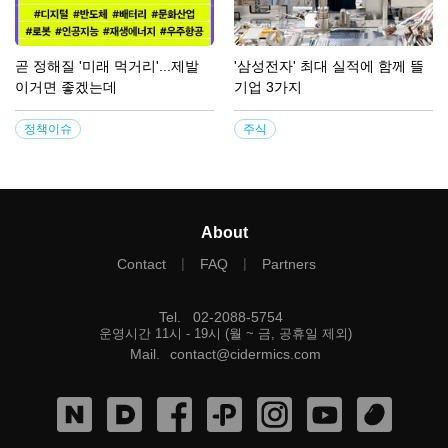
곧 정해질 '미래 먹거리'...제발
'삼성전자' 최대 실적에 함께 뜰
이거면 좋겠는데
기업 3가지
정책이슈
주식
About
|
|
Contact
FAQ
Partners
Tel
.
02-2088-5754
운영시간 11시 - 19시 (월 ~ 금, 공휴일 제외)
Mail
.
contact@cidermics.com