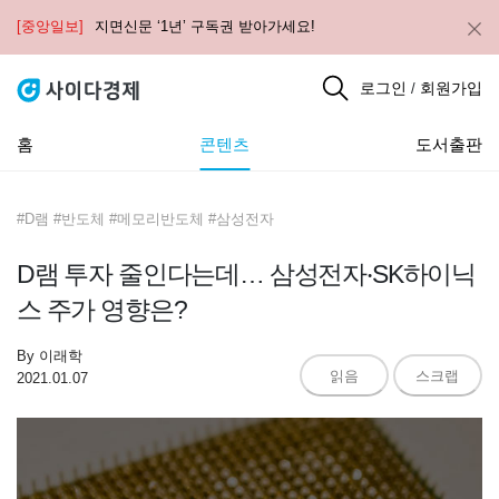
[중앙일보]
지면신문 ‘1년’ 구독권 받아가세요!
로그인
회원가입
/
홈
콘텐츠
도서출판
#D램 #반도체 #메모리반도체 #삼성전자
D램 투자 줄인다는데… 삼성전자‧SK하이닉
스 주가 영향은?
By
이래학
읽음
스크랩
2021.01.07