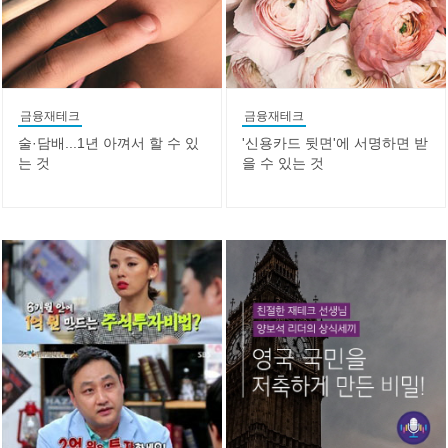
금융재테크
금융재테크
술·담배...1년 아껴서 할 수 있
'신용카드 뒷면'에 서명하면 받
는 것
을 수 있는 것