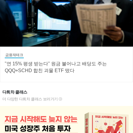
금융재테크
"연 15% 평생 받는다" 원금 불어나고 배당도 주는
QQQ+SCHD 합친 괴물 ETF 떴다
다회차 클래스
더 다양한 다회차 클래스 보러가기