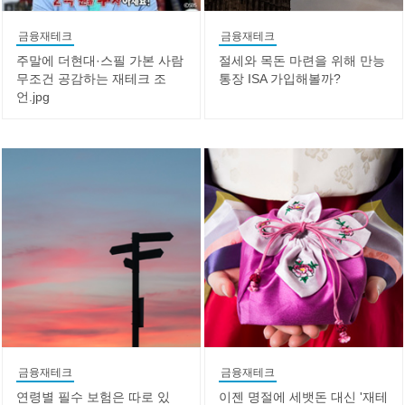
금융재테크
금융재테크
주말에 더현대·스필 가본 사람
절세와 목돈 마련을 위해 만능
무조건 공감하는 재테크 조
통장 ISA 가입해볼까?
언.jpg
금융재테크
금융재테크
연령별 필수 보험은 따로 있
이젠 명절에 세뱃돈 대신 '재테