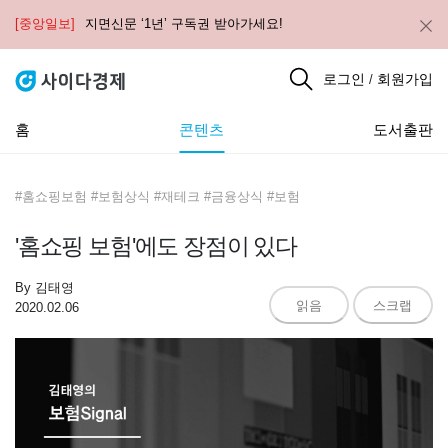
[중앙일보]
지면신문 ‘1년’ 구독권 받아가세요!
로그인
회원가입
/
홈
콘텐츠
도서출판
#홈쇼핑보험 #보험상식 #재테크 #금융상식 #보험
'홈쇼핑 보험'에도 장점이 있다
By
김태영
읽음
스크랩
2020.02.06