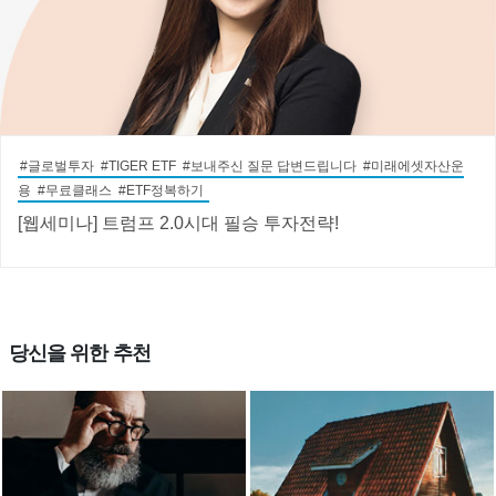
#글로벌투자 #TIGER ETF #보내주신 질문 답변드립니다 #미래에셋자산운
용 #무료클래스 #ETF정복하기
[웹세미나] 트럼프 2.0시대 필승 투자전략!
당신을 위한 추천