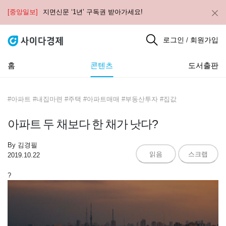
[중앙일보]
지면신문 ‘1년’ 구독권 받아가세요!
로그인
회원가입
/
홈
콘텐츠
도서출판
#아파트 #내집마련 #주택 #아파트매매 #부동산투자 #집값
아파트 두 채보다 한 채가 낫다?
By
김경필
읽음
스크랩
2019.10.22
?