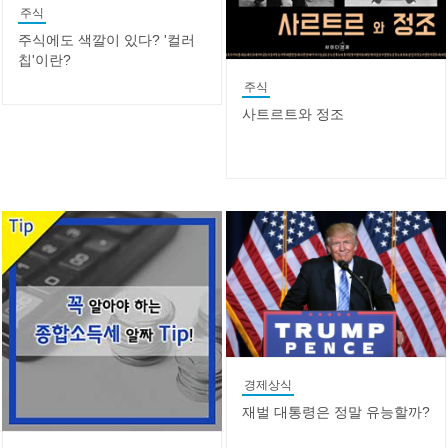
주식
주식에도 색깔이 있다? '컬러
칩'이란?
주식
사트르트와 정조
경제상식
재벌 대통령은 정말 유능할까?