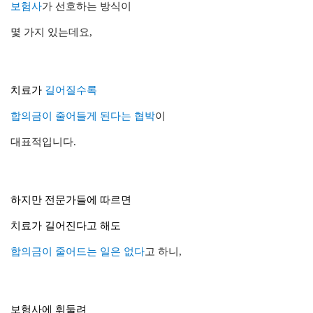
보험사
가
선호하는
방식
이
몇 가지
있는데요,
치료
가
길어질수록
합의금
이
줄어들게 된다
는
협박
이
대표적입니다.
하지만 전문가들에 따르면
치료가 길어진다고 해도
합의금이
줄어드는 일
은
없다
고 하니,
보험사에 휘둘려