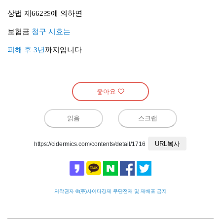
상법 제662조에 의하면
보험금
청구 시효
는
피해 후 3년
까지
입니다
좋아요
읽음
스크랩
URL복사
https://cidermics.com/contents/detail/1716
저작권자 ©(주)사이다경제 무단전재 및 재배포 금지