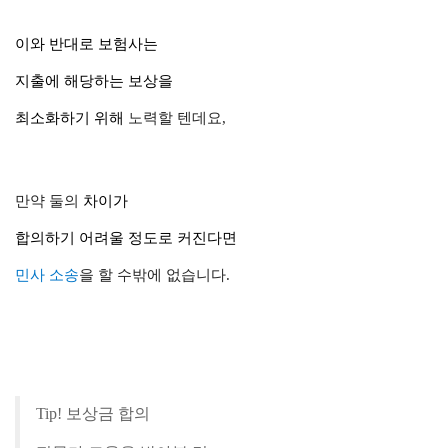
이와 반대로
보험사
는
지출에 해당하는
보상
을
최소화
하기 위해
노력
할 텐데요,
만약 둘의
차이
가
합의하기 어려울 정도로
커진다면
민사 소송
을
할 수밖에 없습니다.
Tip! 보상금 합의