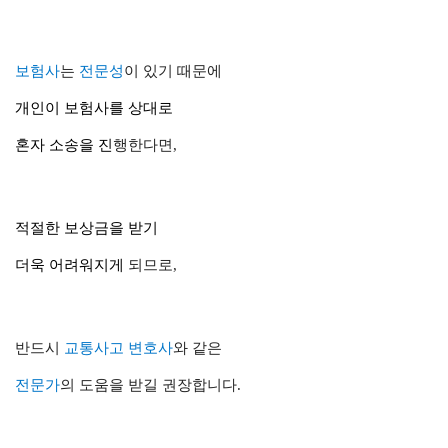
보험사
는
전문성
이 있기 때문에
개인
이
보험사
를 상대로
혼자
소송
을 진
행한다면,
적절한 보상금
을 받기
더욱 어려워지게
되므로,
반드시
교통사고 변호사
와 같은
전문가
의 도움을 받길 권장합니다.