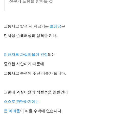
전문가
도움
을 받아볼 것
교통사고 발생 시
지급
되는
보상
금
은
민사상
손해배상
의 성격을 지녀,
피해자도
과실비율
이 인정
되는
중요한 사안
이기 때문에
교통사고
분쟁의
주된
이슈가
됩니다.
그런데
과실비율
의
적절성
을
일반인이
스스로
판단
하기에는
큰
어려움
이
따를 수밖에 없습니다.