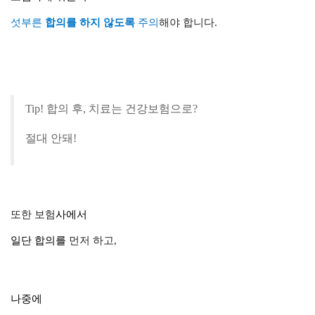
섯부른
합의를
하지 않도록
주의
해야 합니다.
Tip! 합의 후,
치료
는
건강보험
으로?
절대 안돼!
또한 보험
사에서
일단 합의
를
먼저 하고,
나중에