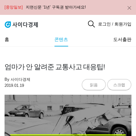
[중앙일보]
지면신문 ‘1년’ 구독권 받아가세요!
로그인
회원가입
/
홈
콘텐츠
도서출판
엄마가 안 알려준 교통사고 대응팁!
By
사이다경제
읽음
스크랩
2019.01.19