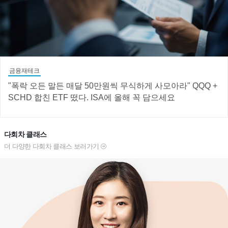
금융재테크
"폭락 오든 말든 매달 50만원씩 무식하게 사모아라" QQQ +
SCHD 합친 ETF 떴다. ISA에 올해 꼭 담으세요
다회차 클래스
더 다양한 다회차 클래스 보러가기