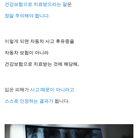
건강보험으로
치료
받으라는 말
은
정말
주의
해야 합니다.
이렇게 되
면
자동차 사고 후유증
을
자동차 보험이 아니라
건강보험
으로
치료
받는 것에 해당해,
입은 피해가
사고 때문이 아니라고
스스로 인정
하는
결과
가
됩니다.