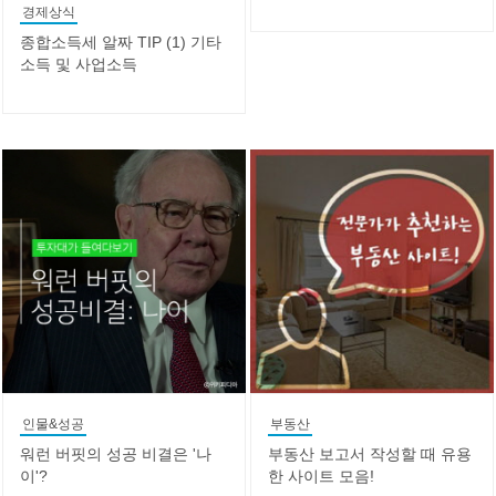
경제상식
종합소득세 알짜 TIP (1) 기타
소득 및 사업소득
인물&성공
부동산
워런 버핏의 성공 비결은 '나
부동산 보고서 작성할 때 유용
이'?
한 사이트 모음!