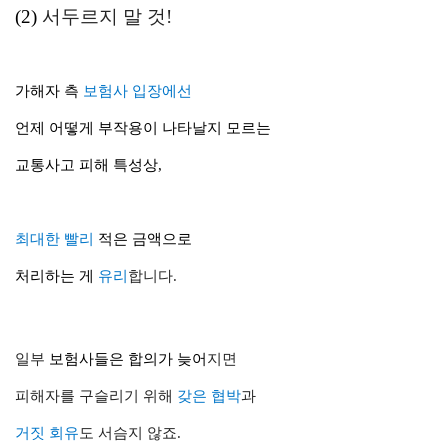
(2)
서두르지 말 것!
가해자 측
보험사 입장에선
언제 어떻게
부작용
이 나타날지 모르는
교통사고 피해 특성상,
최대한 빨리
적은 금액
으로
처리하는 게
유리
합니
다.
일부
보험사
들은
합의
가 늦어
지면
피해자를 구슬리기 위해
갖은 협박
과
거짓 회유
도 서슴지 않죠.