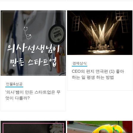
경제상식
CEO의 편지 연극편 (1) 좋아
하는 일 평생 하는 방법
인물&성공
'의사'쌤이 만든 스타트업은 무
엇이 다를까?