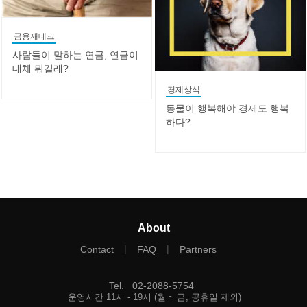
금융재테크
사람들이 말하는 연금, 연금이
대체 뭐길래?
경제상식
동물이 행복해야 경제도 행복
하다?
About
|
|
Contact
FAQ
Partners
Tel
.
02-2088-5754
운영시간 11시 - 19시 (월 ~ 금, 공휴일 제외)