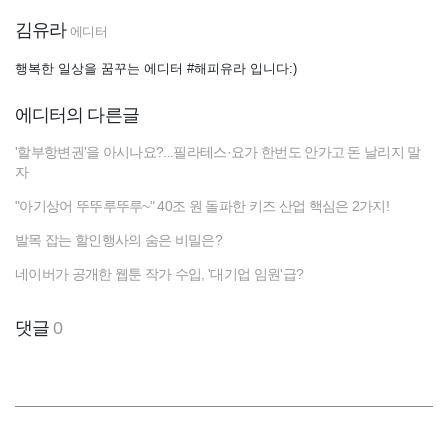
김유라
에디터
행복한 일상을 꿈꾸는 에디터 #해피유라 입니다:)
에디터의 다른글
'할부항변권'을 아시나요?...필라테스·요가 한번도 안가고 돈 날리지 말
자
"아기상어 뚜뚜루뚜루~" 40조 원 돌파한 키즈 산업 핵심은 2가지!
발목 잡는 할인행사의 숨은 비밀은?
네이버가 공개한 웹툰 작가 수입, '대기업 임원'급?
댓글
0