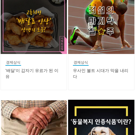
경제상식
경제상식
'배달'이 갑자기 유료가 된 이
우사인 볼트 시대가 막을 내리
유
다