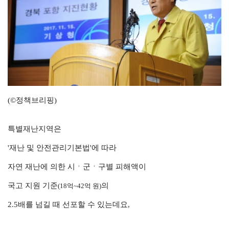
(©정책브리핑)
특별재난지역은
'재난 및 안전관리기본법'에 따라
자연 재난에 의한 시ㆍ군ㆍ구별 피해액이
국고 지원 기준
의
(18억~42억 원)
2.5배를 넘길 때 선포할 수 있는데요,