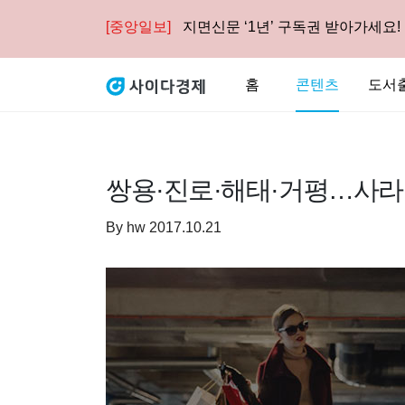
[중앙일보]
지면신문 ‘1년’ 구독권 받아가세요!
홈
콘텐츠
도서
쌍용·진로·해태·거평…사라
By
hw
2017.10.21