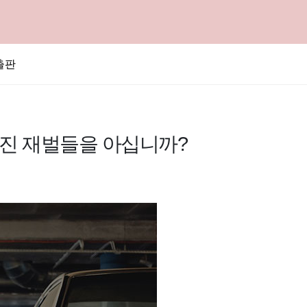
출판
진 재벌들을 아십니까?