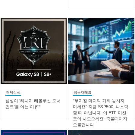
경제상식
금융재테크
삼성이 '리니지 레볼루션 토너
"부자될 마지막 기회 놓치지
먼트'를 여는 이유?
마세요" 지금 S&P500, 나스닥
할 때 아닙니다. 이 ETF 미친
듯이 사모으세요. 죽을때까지
오를겁니다