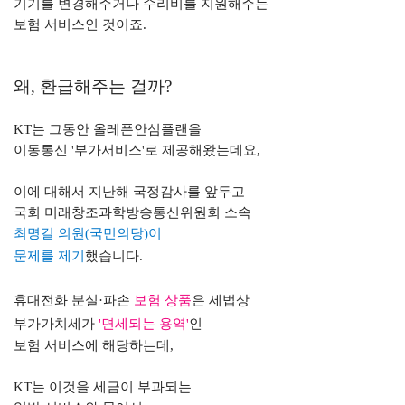
기기를 변경해주거나 수리비를 지원해주는
보험 서비스인 것이죠.
왜
,
환급해주는 걸까
?
KT
는 그동안 올레폰안심플랜을
이동통신
'
부가서비스
'
로 제공해왔는데요
,
이에 대해서 지난해 국정감사를 앞두고
국회 미래창조과학방송통신위원회 소속
최명길 의원
(국민의당
)
이
문제를 제기
했습니다
.
휴대전화 분실
·
파손
보험 상품
은
세법상
부가가치세가
'
면세되는 용역
'
인
보험 서비스에 해당하는데
,
KT
는 이것을 세금이 부과되는