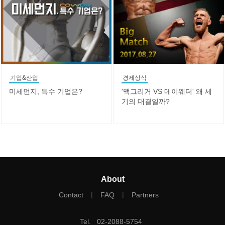
기업&산업
경제상식
미세먼지, 특수 기업은?
'맥그리거 VS 메이웨더' 왜 세
기의 대결일까?
About
|
|
Contact
FAQ
Partners
Tel
.
02-2088-5754