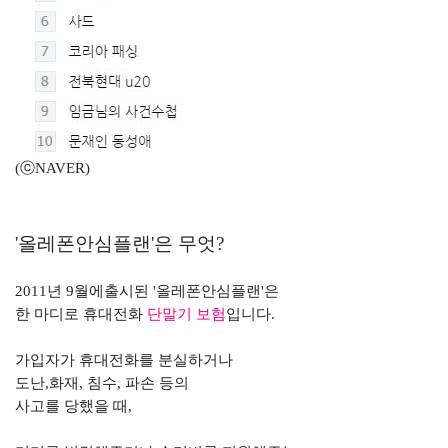
(
ⓒNAVER)
'
올레폰안심플랜
'
은 무엇
?
2011
년
9
월에출시된
'
올레폰안심플랜
'
은
한 마디로 휴대전화
단말기 보험
입니다
.
가입자가 휴대전화를 분실하거나
도난
,
화재
,
침수
,
파손 등의
사고를 당했을 때
,