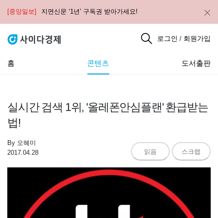
[중앙일보]
지면신문 ‘1년’ 구독권 받아가세요!
로그인
회원가입
/
홈
콘텐츠
도서출판
실시간 검색 1위, '올레폰안심플랜' 환급받는
법!
By
오혜미
읽음
스크랩
2017.04.28