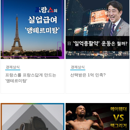
경제상식
경제상식
프랑스를 프랑스답게 만드는
선택받은 1억 민족?
'앵테르미탕'