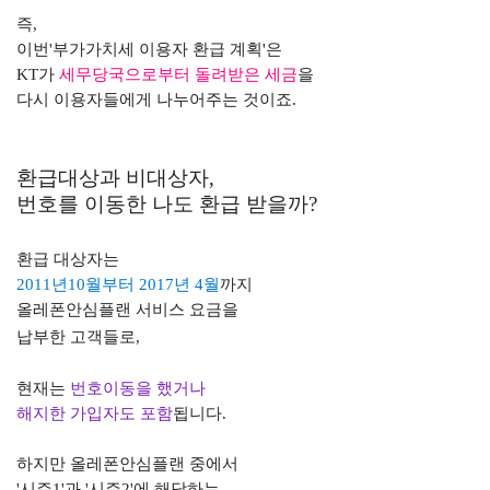
즉,
이번
'
부가가치세 이용자 환급 계획
'
은
KT
가
세무당국으로부터 돌려받은 세금
을
다시 이용자들에게 나누어주는 것이죠
.
환급대상과 비대상자,
번호를 이동한 나도
환급 받을까
?
환급 대상자는
2011
년
10
월부터
2017
년
4
월
까지
올레폰안심플랜 서비스 요금을
납부한 고객들로
,
현재는
번호이동을 했거나
해지한 가입자도 포함
됩니다
.
하지만 올레폰안심플랜 중에서
'
시즌
1'
과
'
시즌
2'
에 해당하는