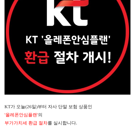
KT
가 오늘(26일)부터
자사 단말 보험 상품인
'
올레폰안심플랜
'
의
부가가치세
환급 절차
를 실시
합니다
.