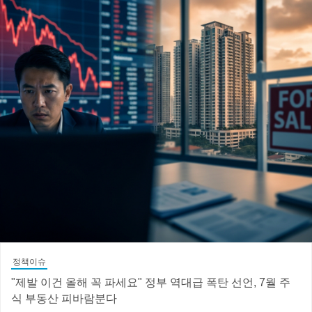
정책이슈
"제발 이건 올해 꼭 파세요" 정부 역대급 폭탄 선언, 7월 주
식 부동산 피바람분다