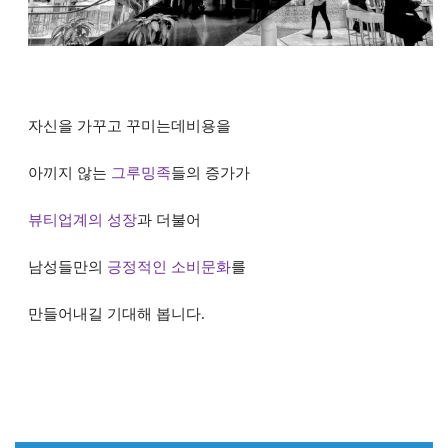
자신을 가꾸고 꾸미는데비용을
아끼지 않
는
그루밍족
들의 증가가
뷰티업계의 성장
과
더불어
남성들만의
긍정적인 소비문화
를
만
들어내길 기대해 봅니다
.