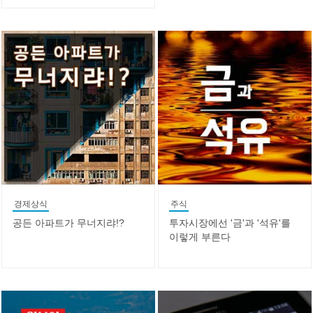
경제상식
주식
공든 아파트가 무너지랴!?
투자시장에선 '금'과 '석유'를
이렇게 부른다