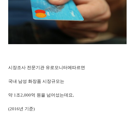
시장조사 전문기관 유로모니터에따르면
국
내 남성 화장품 시장규모는
약
1
조
2,000
억
원
을
넘어섰는데요,
(2016
년 기준
)