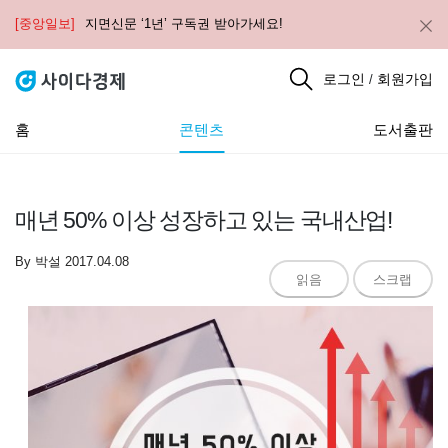
[중앙일보]
지면신문 ‘1년’ 구독권 받아가세요!
로그인
회원가입
/
홈
콘텐츠
도서출판
매년 50% 이상 성장하고 있는 국내산업!
By
박설
2017.04.08
읽음
스크랩