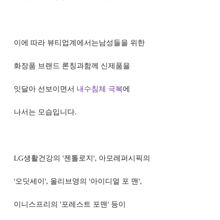
이에 따라 뷰티업계에서는남성들을 위한
화장품 브랜드 론칭과함께 신제품을
잇달
아 선보이면서
내수침체 극복
에
나서는 모
습입니다
.
LG
생활건강의
'
젠톨로지
',
아모레퍼시픽의
'
오딧세이
',
올리브영의
'
아이디얼 포 맨
',
이니스프리의
'
포레스트 포맨
'
등이