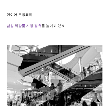
연이어
론칭되며
남성 화장품 시장 점유
를 높이고
있죠.