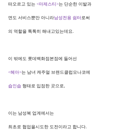
떠오르고 있는
<
마제스티
>
는 단순한 이발과
면도 서비스뿐만 아니라
남성전용 쉼터
로써
의 역할을 톡톡히 해내고있는데요
.
이 밖에도 롯데백화점본점에 들어선
<
헤아
>
는 남녀 캐주얼 브랜드클럽모나코에
숍인숍
형태로 입점한 곳으로
,
이는 남성복
업계에서는
최초로 협업을시도한 도전이라
고 합니다
.