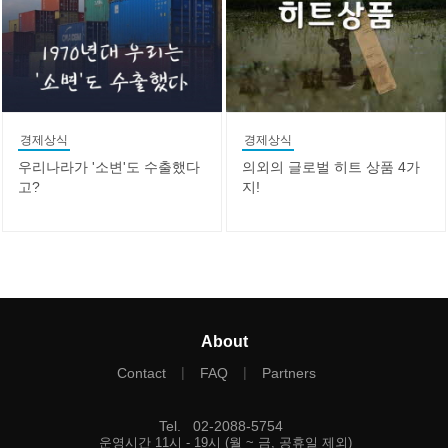
경제상식
경제상식
우리나라가 '소변'도 수출했다
의외의 글로벌 히트 상품 4가
고?
지!
About
|
|
Contact
FAQ
Partners
Tel
.
02-2088-5754
운영시간 11시 - 19시 (월 ~ 금, 공휴일 제외)