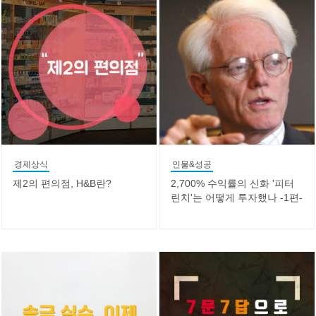
경제상식
인물&성공
제2의 편의점, H&B란?
2,700% 수익률의 신화 '피터
린치'는 어떻게 투자했나 -1편-