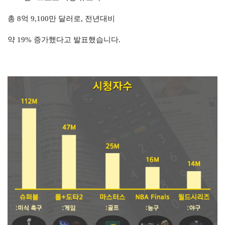
총
8
억
9,100
만 달러
로
,
전년대비
약
19%
증가했다고 발표했습니다
.