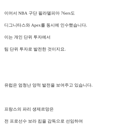
이어서
NBA
구단 필라델피아
76ers
도
디그니타스와
Apex
를 동시에 인수했습니다
.
이는 개인 단위 투자에서
팀 단위 투자로 발전한 것이지요
.
유럽은 엄청난 양적 발전을 보여주고 있습니다
.
프랑스의 파리 생제르망은
전 프로선수 보라 킴을 감독으로 선임하여