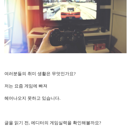
여러분들의 취미 생활은 무엇인가요
?
저는 요즘 게임에 빠져
헤어나오지 못하고 있습니다
.
글을 읽기 전
,
에디터의 게임실력을 확인해볼까요
?