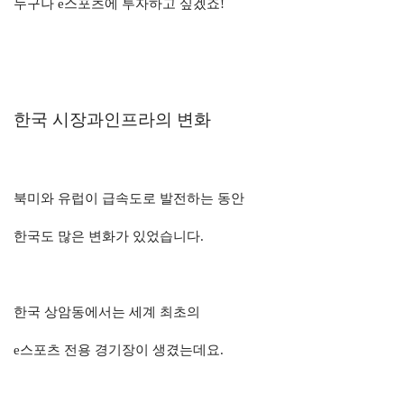
누구나
e
스포츠에 투자하고 싶겠죠
!
한국 시장과인프라의 변화
북미와 유럽이 급속도로 발전하는 동안
한국도 많은 변화가 있었습니다
.
한국 상암동에서는 세계 최초의
e
스포츠 전용 경기장이 생겼는데요
.