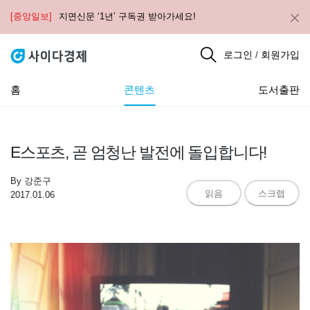
[중앙일보]
지면신문 ‘1년’ 구독권 받아가세요!
로그인
회원가입
/
홈
콘텐츠
도서출판
E스포츠, 곧 엄청난 발전에 돌입합니다!
By
강준구
읽음
스크랩
2017.01.06