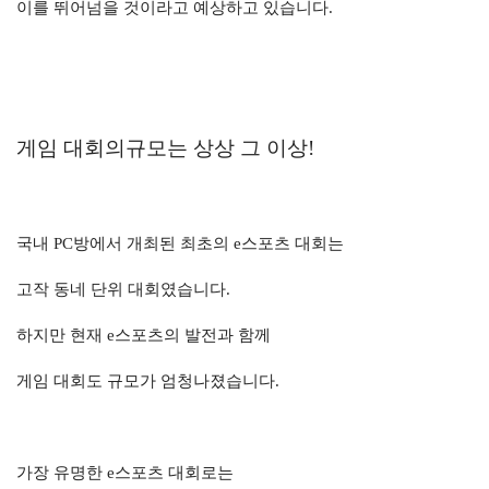
이를 뛰어넘을 것이라고 예상하고 있습니다
.
게임 대회의규모는 상상 그 이상
!
국내
PC
방에서 개최된 최초의
e
스포츠 대회는
고작 동네 단위 대회였습니다
.
하지만 현재
e
스포츠의 발전과 함께
게임 대회도 규모가 엄청나졌습니다
.
가장 유명한
e
스포츠 대회로는