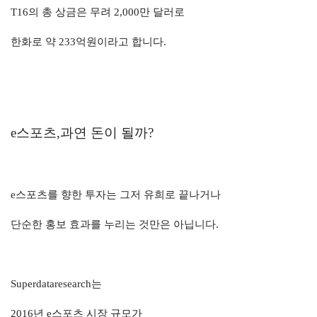
T16
의 총 상금은 무려
2,000
만 달러
로
한화로 약
233
억원
이라고 합니다
.
e
스포츠
,
과연 돈이 될까
?
e
스포츠를 향한 투자는 그저 유희로 끝나거나
단순한 홍보 효과를 누리는 것만은 아닙니다
.
Superdataresearch
는
2016
년
e
스포츠 시장 규모가