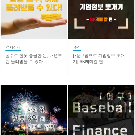
경제상식
주식
실수로 잘못 송금한 돈, 내년부
[7문 7답으로 기업정보 뽀개
턴 돌려받을 수 있다
기] SK케미칼 편