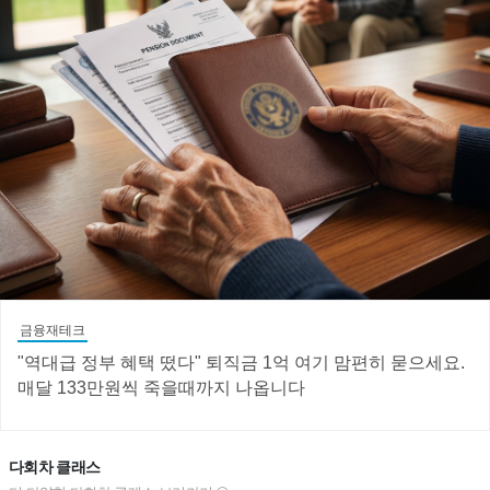
금융재테크
"역대급 정부 혜택 떴다" 퇴직금 1억 여기 맘편히 묻으세요.
매달 133만원씩 죽을때까지 나옵니다
다회차 클래스