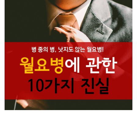
병 중의 병, 낫지도 않는 월요병!
월요병에 관한 10가지 진실