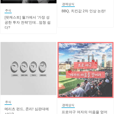
경제상식
주식
BBQ, 치킨값 2차 인상 논란!
[팟캐스트] 월가에서 '가장 성
공한 투자 전략'인데...엄청 쉽
다?
주식
경제상식
메리츠 펀드, 존리! 심판대에
프로야구 여자의 마음을 얻어