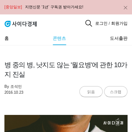
[중앙일보]
지면신문 ‘1년’ 구독권 받아가세요!
로그인
회원가입
/
홈
콘텐츠
도서출판
병 중의 병, 낫지도 않는 '월요병'에 관한 10가
지 진실
By
조석민
읽음
스크랩
2016.10.23