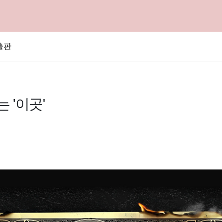
출판
 '이곳'