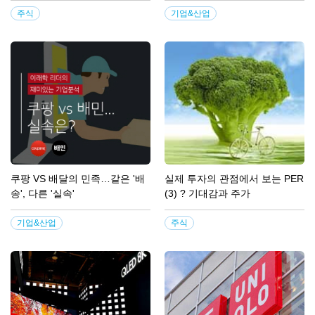
주식
기업&산업
쿠팡 VS 배달의 민족…같은 '배
실제 투자의 관점에서 보는 PER
송', 다른 '실속'
(3) ? 기대감과 주가
기업&산업
주식