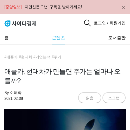
[중앙일보]
지면신문 ‘1년’ 구독권 받아가세요!
로그인
회원가입
/
홈
콘텐츠
도서출판
#애플카 #현대차 #기업분석 #주가
애플카, 현대차가 만들면 주가는 얼마나 오
를까?
By
이래학
읽음
스크랩
2021.02.08