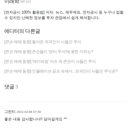
이래학
에디터
[전자공시 100% 활용법] 저자. 뉴스, 재무제표, 전자공시 등 누구나 접할
수 있지만 난해한 정보를 투자 관점에서 쉽게 해석합니다.
에디터의 다른글
[큰손 매매 동향] 돌아온 외국인이 사들인 주식
[큰손 매매 동향] 큰손들이 '엔터 주식'에 꽂힌 이유는?
[큰손 매매 동향] '테이퍼링' 이슈 속 큰손이 사들인 주식
[큰손 매매 동향] 인플레이션 공포 속에서...외국인이 사들인 주식은?
댓글
3
그린티
2021-02-08 07:39
좋은 내용 감사합니다!! 담아갈게요 ^^