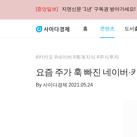
[중앙일보]
지면신문 ‘1년’ 구독권 받아가세요!
홈
콘텐츠
도서
#카카오 #네이버 #회계지식 #주식투자
요즘 주가 훅 빠진 네이버·
By
사이다경제
2021.05.24