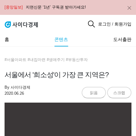
[중앙일보]
지면신문 ‘1년’ 구독권 받아가세요!
로그인
회원가입
/
홈
콘텐츠
도서출판
#서울아파트 #내집마련 #생애주기 #부동산투자
서울에서 '희소성'이 가장 큰 지역은?
By
사이다경제
읽음
스크랩
2020.06.26