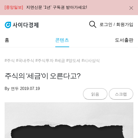
[중앙일보]
지면신문 ‘1년’ 구독권 받아가세요!
로그인
회원가입
/
홈
콘텐츠
도서출판
#주식 #국내주식 #주식투자 #세금 #양도세 #시사상식
주식의 '세금'이 오른다고?
By
연두
2019.07.19
읽음
스크랩