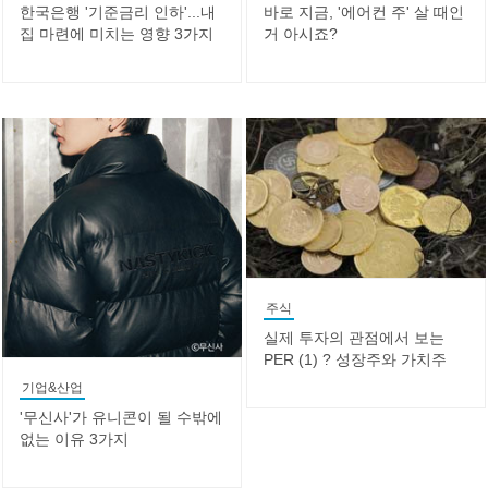
한국은행 '기준금리 인하'...내
바로 지금, '에어컨 주' 살 때인
집 마련에 미치는 영향 3가지
거 아시죠?
주식
실제 투자의 관점에서 보는
PER (1) ? 성장주와 가치주
기업&산업
'무신사'가 유니콘이 될 수밖에
없는 이유 3가지