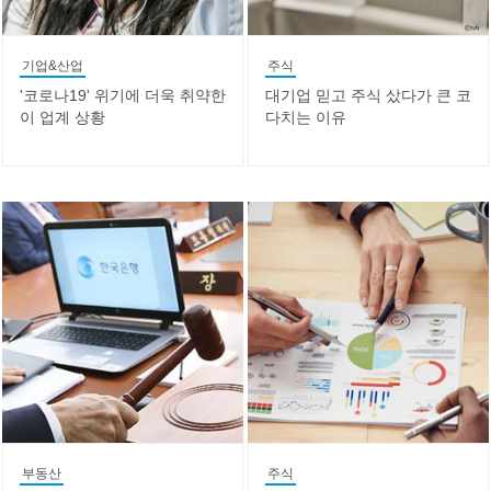
기업&산업
주식
'코로나19' 위기에 더욱 취약한
대기업 믿고 주식 샀다가 큰 코
이 업계 상황
다치는 이유
부동산
주식