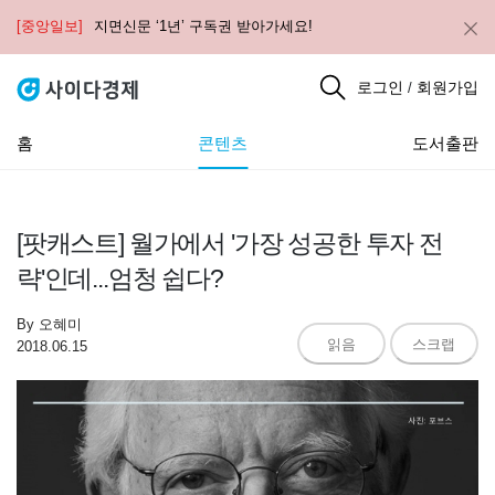
[중앙일보]
지면신문 ‘1년’ 구독권 받아가세요!
로그인
회원가입
/
홈
콘텐츠
도서출판
[팟캐스트] 월가에서 '가장 성공한 투자 전
략'인데...엄청 쉽다?
By
오혜미
읽음
스크랩
2018.06.15