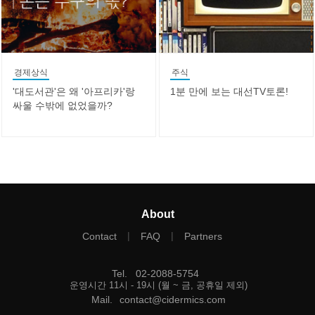
경제상식
주식
'대도서관'은 왜 '아프리카'랑
1분 만에 보는 대선TV토론!
싸울 수밖에 없었을까?
About
|
|
Contact
FAQ
Partners
Tel
.
02-2088-5754
운영시간 11시 - 19시 (월 ~ 금, 공휴일 제외)
Mail
.
contact@cidermics.com