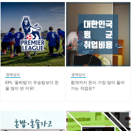
경제상식
경제상식
EPL '꼴찌팀'이 우승팀보다 돈
합격까지 돈이 가장 많이 들어
을 많이 번 이유!
가는 직업은?