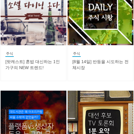
주식
주식
[팟캐스트] 혼밥 대신하는 1인
[8월 14일] 반등을 시도하는 전
가구의 NEW 트렌드!
체시장