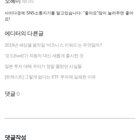
오혜미
에디터
사이다경제 SNS소통지기를 맡고있습니다. "좋아요"많이 눌러주면 좋아
요!
에디터의 다른글
2019년 세상을 움직일 '비즈니스 키워드'는 무엇일까?
'포드(ford)'가 자동차 대신 새롭게 출시한 것
일본 투자 대해 우리가 정말 몰랐던 사실들
[팟캐스트] 그렇게 쉽다는 ETF 투자에 실패한 이유
댓글
0
댓글작성