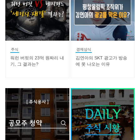
주식
경제상식
워런 버핏의 23억 원짜리 내
김연아의 SKT 광고가 방송
기, 그 결과는?
에 못 나오는 이유