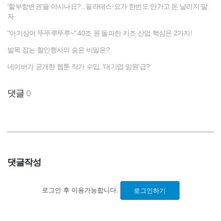
'할부항변권'을 아시나요?...필라테스·요가 한번도 안가고 돈 날리지 말
자
"아기상어 뚜뚜루뚜루~" 40조 원 돌파한 키즈 산업 핵심은 2가지!
발목 잡는 할인행사의 숨은 비밀은?
네이버가 공개한 웹툰 작가 수입, '대기업 임원'급?
댓글
0
댓글작성
로그인 후 이용가능합니다.
로그인하기