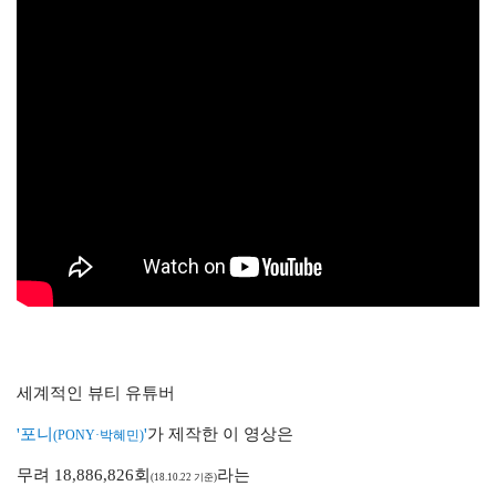
세계적인 뷰티 유튜버
'포니
'
가 제작한 이 영상은
(PONY·박혜민)
무려 18,886,826회
라는
(18.10.22 기준)