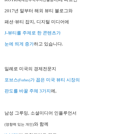
(대한무역투자진흥공사)
2017년 말부터 해외 뷰티 블로그와
패션·뷰티 잡지, 디지털 미디어에
J-뷰티를 주제로 한 콘텐츠
가
눈에 띄게 증가
하고 있습니다.
일례로 미국의 경제전문지
포브스
가 꼽은
미국 뷰티 시장의
(Forbes)
판도를 바꿀 주체
3가지
에,
남성 그루밍, 소셜미디어
인플루언서
와 함께
(영향력 있는 개인)