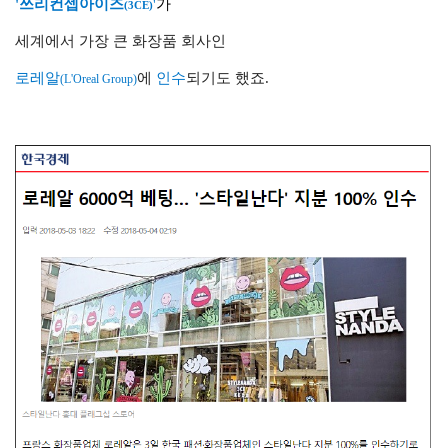
'쓰리컨셉아이즈
'
가
(3CE)
세계에서 가장 큰 화장품 회사인
로레알
에
인수
되기도 했죠.
(L'Oreal Group)