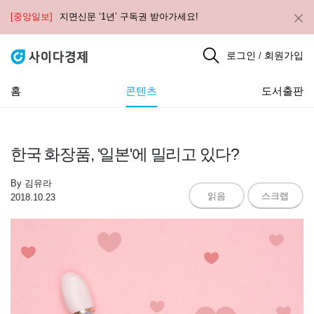
[중앙일보]
지면신문 ‘1년’ 구독권 받아가세요!
로그인
회원가입
/
홈
콘텐츠
도서출판
한국 화장품, '일본'에 밀리고 있다?
By
김유라
읽음
스크랩
2018.10.23