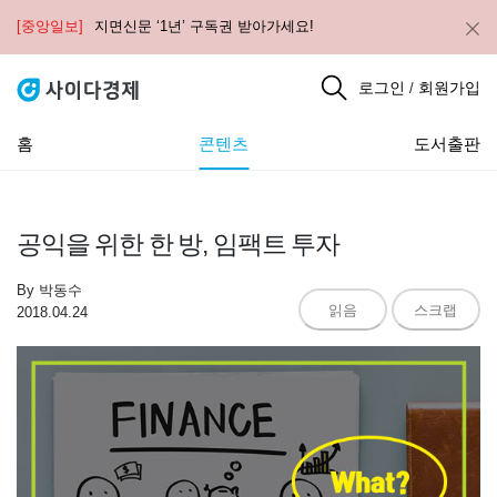
[중앙일보]
지면신문 ‘1년’ 구독권 받아가세요!
로그인
회원가입
/
홈
콘텐츠
도서출판
공익을 위한 한 방, 임팩트 투자
By
박동수
읽음
스크랩
2018.04.24