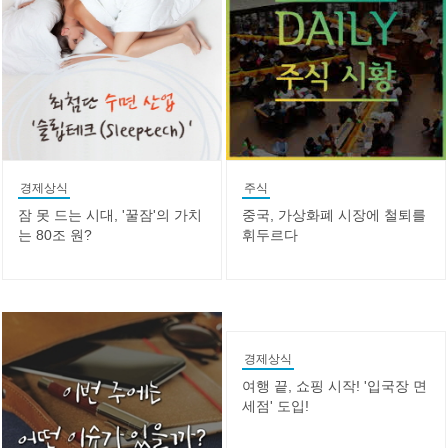
경제상식
주식
잠 못 드는 시대, '꿀잠'의 가치
중국, 가상화폐 시장에 철퇴를
는 80조 원?
휘두르다
경제상식
여행 끝, 쇼핑 시작! '입국장 면
세점' 도입!