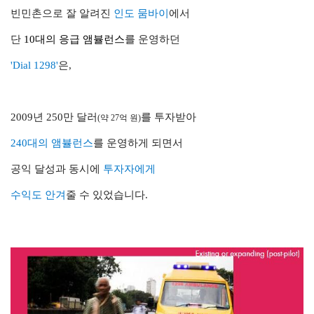
빈민촌으로 잘 알려진
인도 뭄바이
에서
단
10대의 응급 앰뷸런스
를 운영하던
'Dial 1298'
은,
2009년
250만 달러
를 투자받아
(약 27억 원)
240대의 앰뷸런스
를 운영하게 되면서
공익 달성과 동시에
투자자에게
수익도 안겨
줄 수 있었습니다.