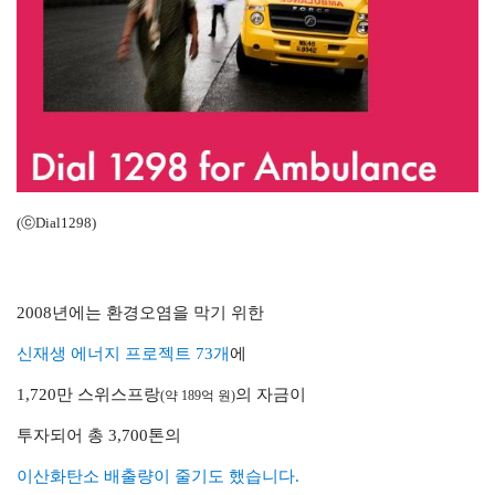
(ⓒDial1298)
2008년에는 환경오염을 막기 위한
신재생 에너지 프로젝트 73개
에
1,720만 스위스프랑
의 자금이
(약 189억 원)
투자되어 총 3,700톤의
이산화탄소 배출량이 줄기도 했습니다.