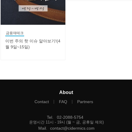
금융재테크
이번 주의 핫 이슈 알아보기!(4
월 9일~15일)
About
|
|
Contact
FAQ
Partners
Tel
.
02-2088-5754
운영시간 11시 - 19시 (월 ~ 금, 공휴일 제외)
Mail
.
contact@cidermics.com