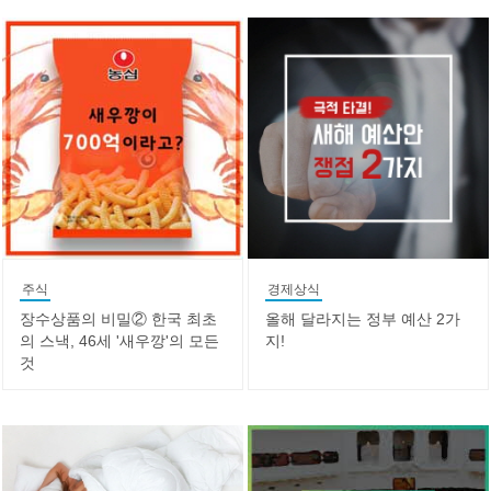
주식
경제상식
장수상품의 비밀② 한국 최초
올해 달라지는 정부 예산 2가
의 스낵, 46세 '새우깡'의 모든
지!
것