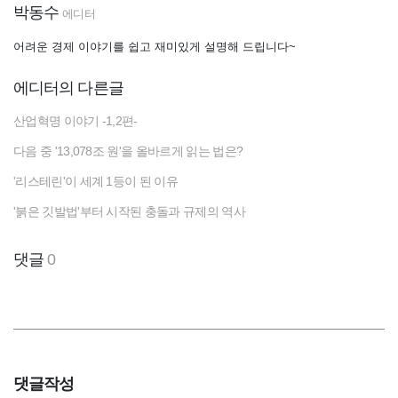
박동수
에디터
어려운 경제 이야기를 쉽고 재미있게 설명해 드립니다~
에디터의 다른글
산업혁명 이야기 -1,2편-
다음 중 '13,078조 원'을 올바르게 읽는 법은?
'리스테린'이 세계 1등이 된 이유
'붉은 깃발법'부터 시작된 충돌과 규제의 역사
댓글
0
댓글작성