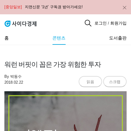
[중앙일보]
지면신문 ‘1년’ 구독권 받아가세요!
로그인
회원가입
/
홈
콘텐츠
도서출판
워런 버핏이 꼽은 가장 위험한 투자
By
박동수
읽음
스크랩
2018.02.22