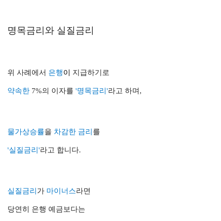
명목금리와 실질금리
위 사례에서
은행
이
지급하기로
약속한
7%의 이자를
'명목금리'
라고 하며,
물가상승률
을
차감한 금리
를
'실질금리'
라고 합니다.
실질금리
가
마이너스
라면
당연히 은행 예금보다는