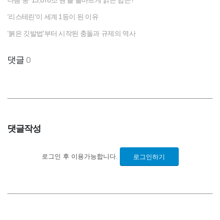
다음 중 '13,078조 원'을 올바르게 읽는 법은?
'리스테린'이 세계 1등이 된 이유
'붉은 깃발법'부터 시작된 충돌과 규제의 역사
댓글
0
댓글작성
로그인 후 이용가능합니다.
로그인하기