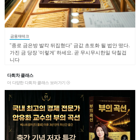
금융재테크
"종로 금은방 발칵 뒤집혔다" 금값 초토화 될 법안 떴다.
가진 금 당장 '이렇게' 하세요. 곧 무시무시한일 닥칠겁
니다
다회차 클래스
더 다양한 다회차 클래스 보러가기