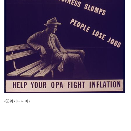
(
ⓒ위키피디아)