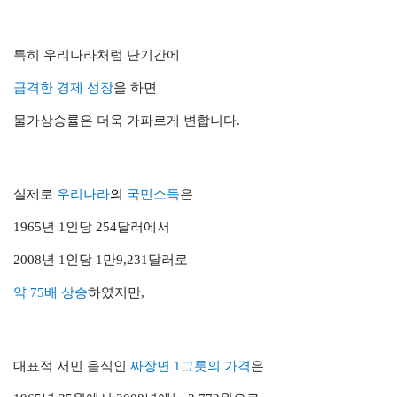
특히 우리나라처럼 단기간에
급격한 경제 성장
을 하면
물가상승률은 더욱 가파르게 변합니다.
실제로
우리나라
의
국민소득
은
1965년 1인당 254달러에서
2008년 1인당 1만9,231달러로
약 75배 상승
하였지만,
대표적 서민 음식인
짜장면 1그릇의 가격
은