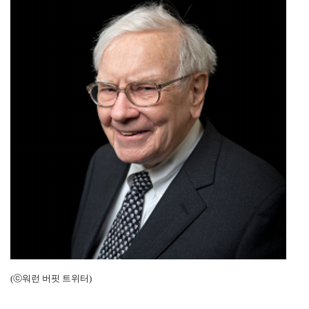
(
ⓒ워런 버핏 트위터)