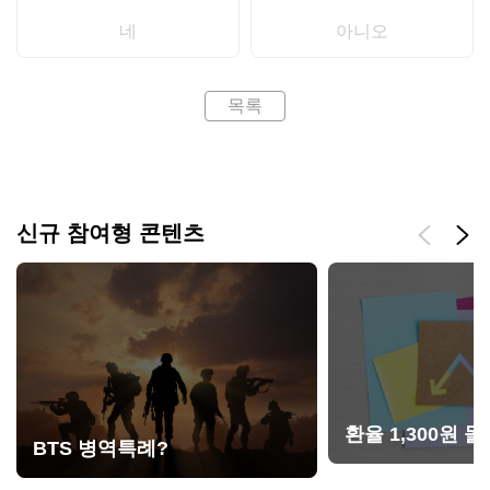
네
아니오
목록
신규 참여형 콘텐츠
환율 1,300원 돌
BTS 병역특례?