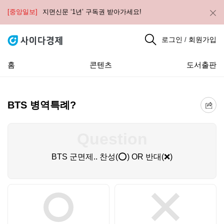
[중앙일보]
지면신문 ‘1년’ 구독권 받아가세요!
로그인
회원가입
/
홈
콘텐츠
도서출판
BTS 병역특례?
Question
BTS 군면제.. 찬성(⭕) OR 반대(❌)