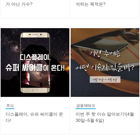
가 아닌 가수?
석하는 목적은?
주식
금융재테크
디스플레이, 슈퍼 싸이클이 온
이번 주 핫 이슈 알아보기!(4월
다!
30일~5월 6일)