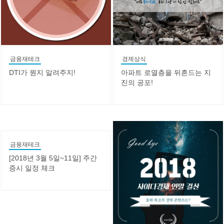
금융재테크
경제상식
DTI가 뭔지 알려주지!
아파트 로열층을 뒤흔드는 지
진의 공포!
금융재테크
[2018년 3월 5일~11일] 주간
증시 일정 체크