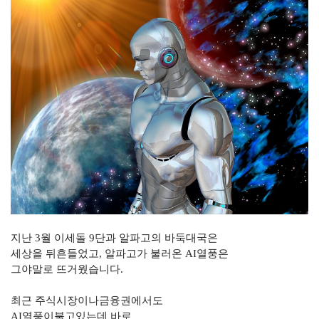
지난
3
월 이세돌
9
단과 알파고의 바둑대국은
세상을 뒤흔들었고
,
알파고가 불러온
AI
열풍은
그야말로 뜨거웠습니다
.
최근 주식시장이나금융권에서도
AI
열풍이불고있는데 바로