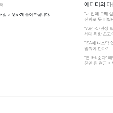
에디터의 다
터
"내 집에 오래 
처럼 시원하게 풀어드립니다.
진짜로 못 버틸
"76년~57년생 
세대 위한 초고
"ISA에 나스닥
멈춰야 한다?
"연 9% 준다" 
천만 원 현금 