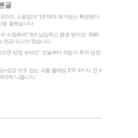
른글
살았어도 소용없다" 1주택자 패가망신 확정됐다.
만큼 올렸습니다
필수 시청해라" 5년 납입하고 평생 받아요. 5060
속 연금 드디어 떴습니다
 있으면 당장 보세요" 오늘부터 적립식 투자 당장
배당+성장 모두 잡는 괴물 월배당 ETF 4가지. 연 4
따박따박 나옵니다