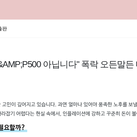
출판
&AMP;P500 아닙니다" 폭락 오든말든