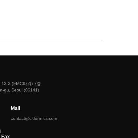
3-3 (EMC타워) 7층
m-gu, Seoul (06141)
Mail
contact@cidermics.com
)
Fax