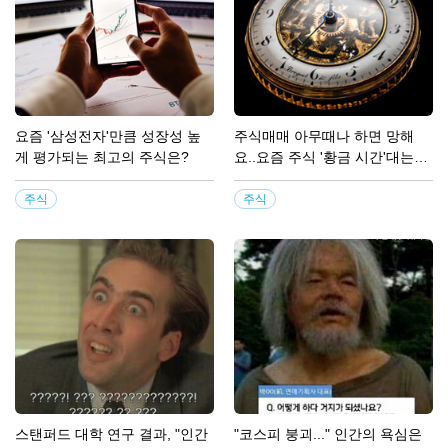
요즘 '삼성전자'만큼 성장성 높
주식매매 아무때나 하면 망해
게 평가되는 최고의 주식은?
요..요즘 주식 '황금 시간'대는
00시~00시!
주식
주식
스탠퍼드 대학 연구 결과, "인간
"코스피 붕괴..." 인간의 욕심은