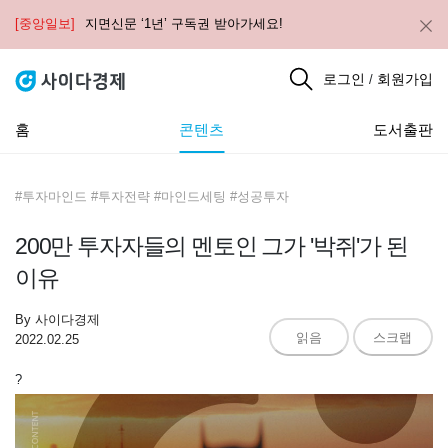
[중앙일보]
지면신문 ‘1년’ 구독권 받아가세요!
로그인
회원가입
/
홈
콘텐츠
도서출판
#투자마인드 #투자전략 #마인드세팅 #성공투자
200만 투자자들의 멘토인 그가 '박쥐'가 된
이유
By
사이다경제
읽음
스크랩
2022.02.25
?