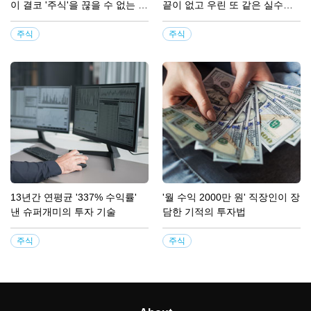
이 결코 '주식'을 끊을 수 없는 이
끝이 없고 우린 또 같은 실수
유"
를...
주식
주식
13년간 연평균 '337% 수익률'
'월 수익 2000만 원' 직장인이 장
낸 슈퍼개미의 투자 기술
담한 기적의 투자법
주식
주식