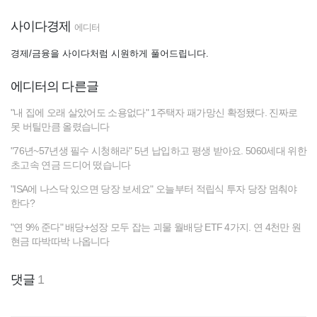
사이다경제
에디터
경제/금융을 사이다처럼 시원하게 풀어드립니다.
에디터의 다른글
"내 집에 오래 살았어도 소용없다" 1주택자 패가망신 확정됐다. 진짜로
못 버틸만큼 올렸습니다
"76년~57년생 필수 시청해라" 5년 납입하고 평생 받아요. 5060세대 위한
초고속 연금 드디어 떴습니다
"ISA에 나스닥 있으면 당장 보세요" 오늘부터 적립식 투자 당장 멈춰야
한다?
"연 9% 준다" 배당+성장 모두 잡는 괴물 월배당 ETF 4가지. 연 4천만 원
현금 따박따박 나옵니다
댓글
1